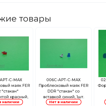
жие товары
-АРТ-С-МАХ
006С-АРТ-С-МАХ
02
овый маяк FER
Проблесковый маяк FER
Фор
 "стакан"
DDR "стакан" со
итой красный,
вставкой синий, 1шт.
в наличии
Нет в наличии
1шт.