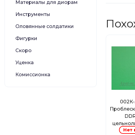
Материалы для диорам
Инструменты
Похо
Оловянные солдатики
Фигурки
Скоро
Уценка
Комиссионка
002К
Проблеск
DDR
цельнол
Нет 