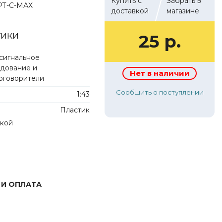
Купить с
Забрать в
РТ-С-МАХ
доставкой
магазине
тики
25 р.
сигнальное
дование и
Нет в наличии
оговорители
Сообщить о поступлении
1:43
Пластик
лкой
 И ОПЛАТА