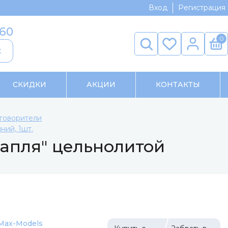
Вход
Регистрация
-60
0
к
СКИДКИ
АКЦИИ
КОНТАКТЫ
говорители
ий, 1шт.
апля" цельнолитой
Max-Models