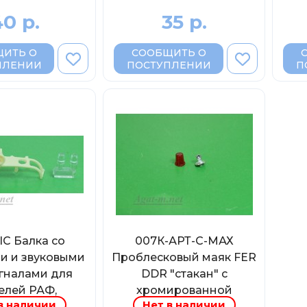
0 р.
35 р.
ИТЬ О
СООБЩИТЬ О
ПЛЕНИИ
ПОСТУПЛЕНИИ
П
IC Балка со
007К-АРТ-С-МАХ
и и звуковыми
Проблесковый маяк FER
гналами для
DDR "стакан" с
елей РАФ,
хромированной
в наличии
Нет в наличии
ский, Горький
вставкой красный, 1шт.