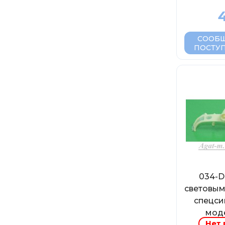
4
СООБЩ
ПОСТУ
034-D
световым
спецси
мод
Нет 
Ульянов