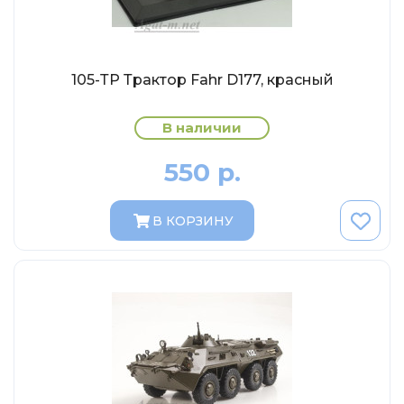
Abrex
Greenlight
Maestro-Wheels
105-ТР Трактор Fahr D177, красный
NorthStarModels
Rastar
В наличии
MCG
550 р.
Неизвестный производитель
ПАО КАМАЗ
В КОРЗИНУ
Spark
VVMODELS
Ашет-Коллекция (Hachette)
Металл-пласт
Minichamps
Garage