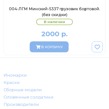
AVD MODELS
004-ЛГМ Минский-5337 грузовик бортовой.
Luxury
(без скидки)
Prommodel43
В наличии
Наш автопром
2000 р.
U Саратов
New Ray
В КОРЗИНУ
"АГАТ-М"
Yat Ming
Mattel
Ultra models
Иномарки
SSM
Краски
Автоистория
Сборные модели
Советский автобус
Оловянные солдатики
Моссар (АГАТ-М)
Производители