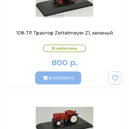
Eligor
Schuco
Direkt Collections
Петроградъ и S&B
108-ТР Трактор Zettelmeyer Z1, зеленый
Maketoff
В наличии
НАМИ
Декали (Украина)
800 р.
ЖБИ (СМУ-23.S)
Звезда
В КОРЗИНУ
Atlas
Altaya
Starline
Ebbro
Potato Car