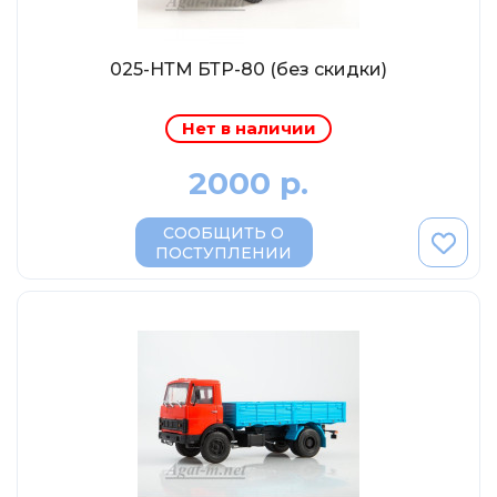
MSModels
WhiteBox
025-НТМ БТР-80 (без скидки)
Premium X
Premium Classixxs
Нет в наличии
Car Badge Design
2000 р.
Norev
Aoshima
СООБЩИТЬ О
ПОСТУПЛЕНИИ
Autoart
Kyosho
IXO
Highway61
Truescale
Spark/Adler
Neo