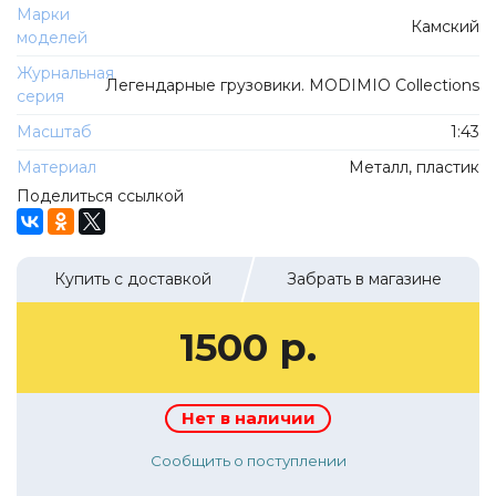
ТехноПарк
Марки
Камский
Советские автомобили
моделей
Hasegawa
Автолегенды новая эпоха
Журнальная
К Резина
Легендарные грузовики. MODIMIO Collections
серия
Автолегенды СССР Грузовики
Mirage-Hobby
Масштаб
1:43
Бренды
Студия А.З.С.
Материал
Металл, пластик
ВАЗ
ЧудотвороFF
Поделиться ссылкой
Камский
Lastochka
Икарус
EVR-mini
Купить с доставкой
Забрать в магазине
УАЗ
MAKSIPROF
КолхоZZ Division
1500 р.
Мастерская SEC
Amercom
Нет в наличии
Cararama
Сообщить о поступлении
Hobby Boss