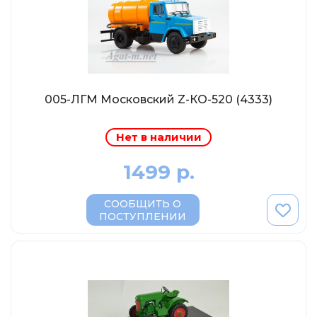
МР-Студия
OPUS
Частный мастер
Студия "СПБМ"
MODIMIO Collections
005-ЛГМ Московский Z-КО-520 (4333)
I-Scale
Нет в наличии
Мастерская ГОСТ
Студия Мал
1499 р.
J-Collection
СООБЩИТЬ О
Diecast 43
ПОСТУПЛЕНИИ
Morrison
LenmodeL
OXFORD
Motorart