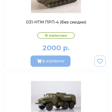
Abrex
Greenlight
Maestro-Wheels
031-НТМ ПРП-4 (без скидки)
NorthStarModels
Rastar
В наличии
MCG
2000 р.
Неизвестный производитель
ПАО КАМАЗ
В КОРЗИНУ
Spark
VVMODELS
Ашет-Коллекция (Hachette)
Металл-пласт
Minichamps
Garage