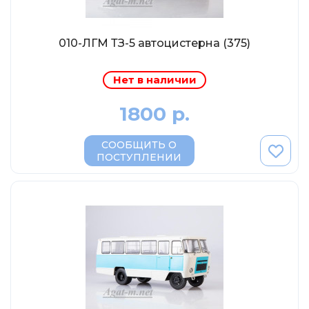
MSModels
WhiteBox
010-ЛГМ ТЗ-5 автоцистерна (375)
Premium X
Premium Classixxs
Нет в наличии
Car Badge Design
1800 р.
Norev
Aoshima
СООБЩИТЬ О
ПОСТУПЛЕНИИ
Autoart
Kyosho
IXO
Highway61
Truescale
Spark/Adler
Neo