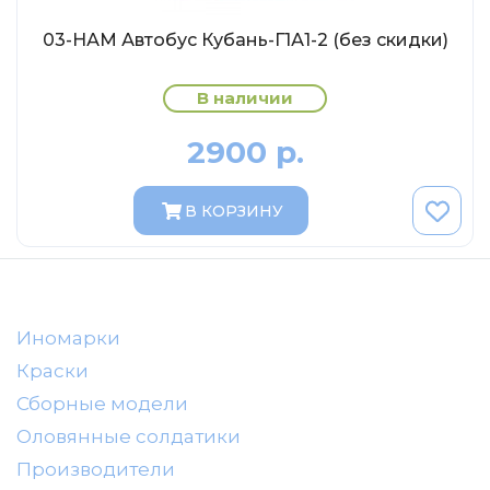
AVD MODELS
03-НАМ Автобус Кубань-Г1А1-2 (без скидки)
Luxury
Prommodel43
В наличии
Наш автопром
2900 р.
U Саратов
New Ray
В КОРЗИНУ
"АГАТ-М"
Yat Ming
Mattel
Ultra models
Иномарки
SSM
Краски
Автоистория
Сборные модели
Советский автобус
Оловянные солдатики
Моссар (АГАТ-М)
Производители