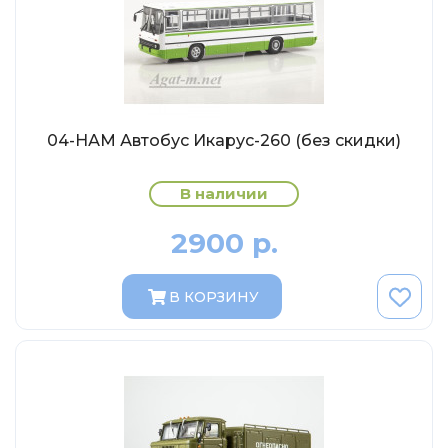
МР-Студия
OPUS
Частный мастер
Студия "СПБМ"
MODIMIO Collections
04-НАМ Автобус Икарус-260 (без скидки)
I-Scale
В наличии
Мастерская ГОСТ
Студия Мал
2900 р.
J-Collection
В КОРЗИНУ
Diecast 43
Morrison
LenmodeL
OXFORD
Motorart