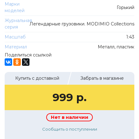
ТехноПарк
Марки
Горький
Советские автомобили
моделей
Hasegawa
Автолегенды новая эпоха
Журнальная
К Резина
Легендарные грузовики. MODIMIO Collections
серия
Автолегенды СССР Грузовики
Mirage-Hobby
Масштаб
1:43
Бренды
Студия А.З.С.
Материал
Металл, пластик
ВАЗ
ЧудотвороFF
Поделиться ссылкой
Камский
Lastochka
Икарус
EVR-mini
Купить с доставкой
Забрать в магазине
УАЗ
MAKSIPROF
КолхоZZ Division
999 р.
Мастерская SEC
Amercom
Нет в наличии
Cararama
Сообщить о поступлении
Hobby Boss