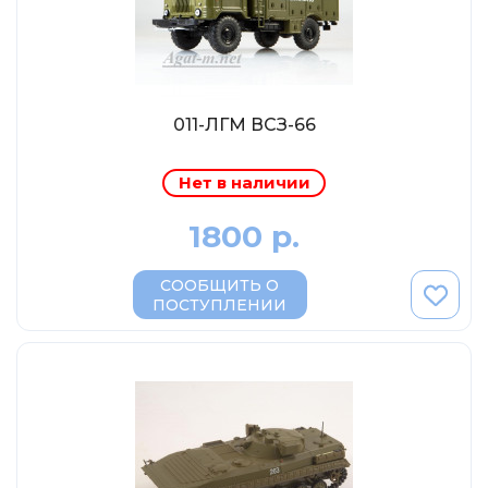
Eligor
Schuco
Direkt Collections
Петроградъ и S&B
011-ЛГМ ВСЗ-66
Maketoff
Нет в наличии
НАМИ
Декали (Украина)
1800 р.
ЖБИ (СМУ-23.S)
СООБЩИТЬ О
Звезда
ПОСТУПЛЕНИИ
Atlas
Altaya
Starline
Ebbro
Potato Car