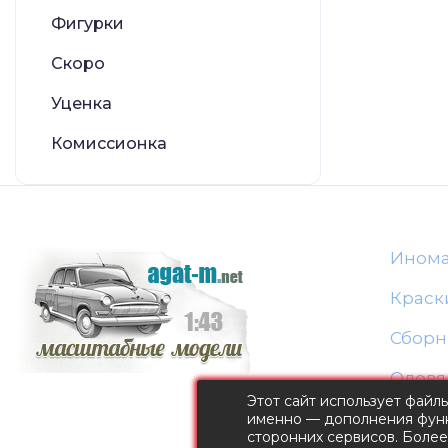
Фигурки
Скоро
Уценка
Комиссионка
Ином
Краск
Сборн
Оловя
Этот сайт использует файл
именно — дополнения функ
сторонних сервисов. Боле