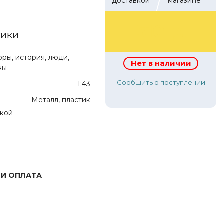
доставкой
магазине
510 р.
тики
оры, история, люди,
Нет в наличии
ны
Сообщить о поступлении
1:43
Металл, пластик
лкой
 И ОПЛАТА