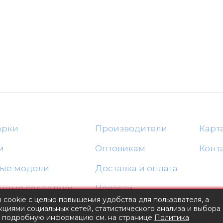
арки
Производители
Карт
и
Оптовикам
Конт
ые модели
Доставка и оплата
нные солдатики
Новости
ы cookie с целью повышения удобства для пользователя, а
Блог
циями социальных сетей, статистического анализа и выбора
е подробную информацию см. на странице
Политика