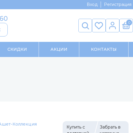
Вход
Регистрация
-60
0
к
СКИДКИ
АКЦИИ
КОНТАКТЫ
Ашет-Коллекция
Купить с
Забрать в