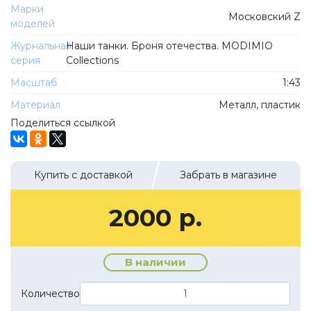
ТехноПарк
Марки
Московский Z
Советские автомобили
моделей
Hasegawa
Автолегенды новая эпоха
Журнальная
Наши танки. Броня отечества. MODIMIO
К Резина
серия
Collections
Автолегенды СССР Грузовики
Mirage-Hobby
Масштаб
1:43
Бренды
Студия А.З.С.
Материал
Металл, пластик
ВАЗ
ЧудотвороFF
Поделиться ссылкой
Камский
Lastochka
Икарус
EVR-mini
Купить с доставкой
Забрать в магазине
УАЗ
MAKSIPROF
КолхоZZ Division
2000 р.
Мастерская SEC
Amercom
В наличии
Cararama
Количество
Hobby Boss