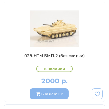
Eligor
Schuco
Direkt Collections
Петроградъ и S&B
Maketoff
НАМИ
Декали (Украина)
028-НТМ БМП-2 (без скидки)
ЖБИ (СМУ-23.S)
Звезда
В наличии
Atlas
2000 р.
Altaya
Starline
В КОРЗИНУ
Ebbro
Potato Car