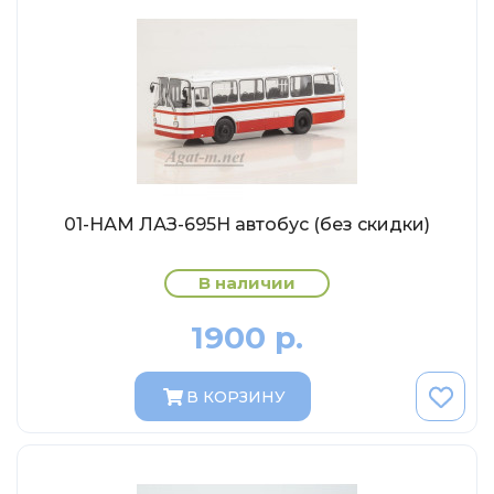
Abrex
Greenlight
Maestro-Wheels
NorthStarModels
Rastar
MCG
Неизвестный производитель
01-НАМ ЛАЗ-695Н автобус (без скидки)
ПАО КАМАЗ
В наличии
Spark
VVMODELS
1900 р.
Ашет-Коллекция (Hachette)
В КОРЗИНУ
Металл-пласт
Minichamps
Garage