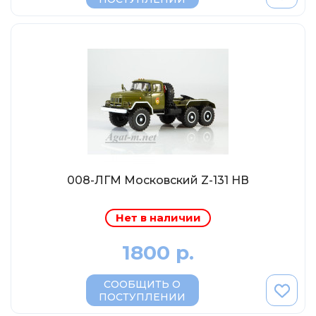
МР-Студия
OPUS
Частный мастер
Студия "СПБМ"
MODIMIO Collections
I-Scale
Мастерская ГОСТ
Студия Мал
008-ЛГМ Московский Z-131 НВ
J-Collection
Diecast 43
Нет в наличии
Morrison
1800 р.
LenmodeL
OXFORD
СООБЩИТЬ О
ПОСТУПЛЕНИИ
Motorart