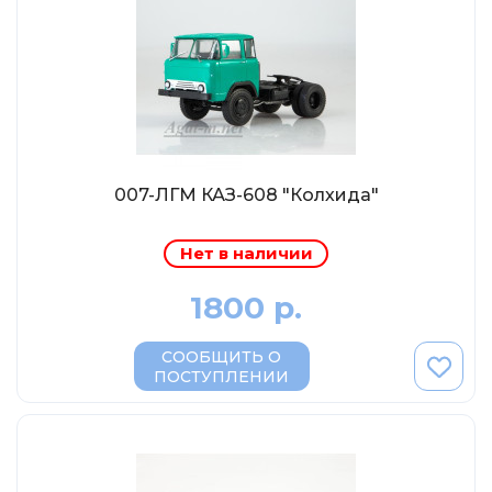
MSModels
WhiteBox
Premium X
Premium Classixxs
Car Badge Design
Norev
007-ЛГМ КАЗ-608 "Колхида"
Aoshima
Нет в наличии
Autoart
Kyosho
1800 р.
IXO
СООБЩИТЬ О
Highway61
ПОСТУПЛЕНИИ
Truescale
Spark/Adler
Neo