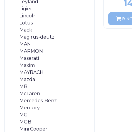
1
Leyland
Ligier
Lincoln
В К
Lotus
Mack
Magirus-deutz
MAN
MARMON
Maserati
Maxim
MAYBACH
Mazda
MB
McLaren
Mercedes-Benz
Mercury
MG
MGB
Mini Cooper