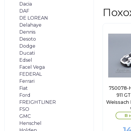
Dacia
Похо
DAF
DE LOREAN
Delahaye
Dennis
Desoto
Dodge
Ducati
Edsel
Facel Vega
FEDERAL
Ferrari
Fiat
750078-
Ford
911 G
FREIGHTLINER
Weissach 
FSO
В 
GMC
Henschel
1
Holden