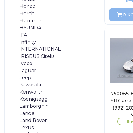
Honda
Horch
В К
Hummer
HYUNDAI
IFA
Infinity
INTERNATIONAL
IRISBUS Citelis
Iveco
Jaguar
Jeep
Kawasaki
Kenworth
750065
Koenigsegg
911 Carr
Lamborghini
(992) 20
Lancia
M
Land Rover
В 
Lexus