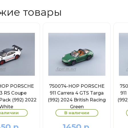
жие товары
НОР PORSCHE
750074-НОР PORSCHE
75
T3 RS Coupe
911 Carrera 4 GTS Targa
911
Pack (992) 2022
(992) 2024 British Racing
(992
White
Green
наличии
В наличии
450 р.
1450 р.