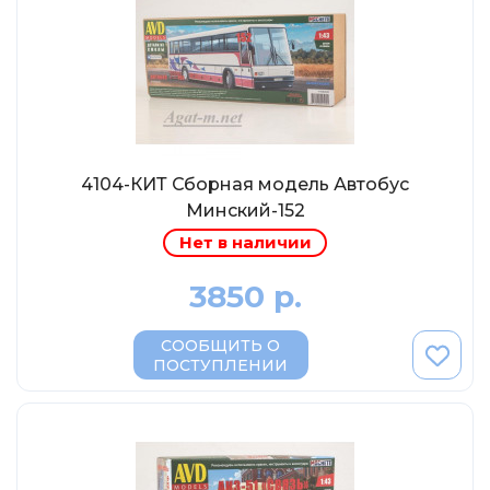
МР-Студия
OPUS
Частный мастер
Студия "СПБМ"
MODIMIO Collections
4104-КИТ Сборная модель Автобус
I-Scale
Минский-152
Мастерская ГОСТ
Нет в наличии
Студия Мал
3850 р.
J-Collection
Diecast 43
СООБЩИТЬ О
Morrison
ПОСТУПЛЕНИИ
LenmodeL
OXFORD
Motorart