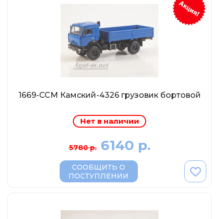
Солдатики MagSold
Моделстрой
Компаньон
V43
Промтрактор
Три А Студио
1669-ССМ Камский-4326 грузовик бортовой
Старт-43
Maxichamps (Minichamps)
Нет в наличии
Наши грузовики
6140 р.
Max-Models
5780 р.
Дилерские модели Белорусский
СООБЩИТЬ О
ПОСТУПЛЕНИИ
ModelPro
Ателье Etch Models
MotorMax