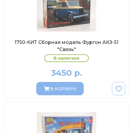
Eligor
Schuco
Direkt Collections
Петроградъ и S&B
Maketoff
1750-КИТ Сборная модель Фургон АКЗ-51
"Связь"
НАМИ
В наличии
Декали (Украина)
ЖБИ (СМУ-23.S)
3450 р.
Звезда
Atlas
В КОРЗИНУ
Altaya
Starline
Ebbro
Potato Car