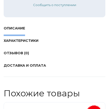
Tamiya
Сообщить о поступлении
Heller
Jas
ICM
ОПИСАНИЕ
Восточный Экспресс
ХАРАКТЕРИСТИКИ
Макет-MSD
Ark Models
ОТЗЫВОВ (0)
EK Castings
Солдатики Публия
ДОСТАВКА И ОПЛАТА
Новый век
Студия Ронин
Старая школа
Похожие товары
BBurago
Серебряная ладья