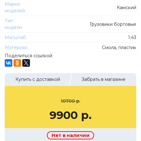
ТехноПарк
Марки
Камский
Советские автомобили
моделей
Hasegawa
Автолегенды новая эпоха
Тип
К Резина
Грузовики бортовые
модели
Автолегенды СССР Грузовики
Mirage-Hobby
Масштаб
1:43
Бренды
Студия А.З.С.
Материал
Смола, пластик
ВАЗ
ЧудотвороFF
Поделиться ссылкой
Камский
Lastochka
Икарус
EVR-mini
Купить с доставкой
Забрать в магазине
УАЗ
MAKSIPROF
КолхоZZ Division
10700 р.
Мастерская SEC
9900 р.
Amercom
Cararama
Hobby Boss
Нет в наличии