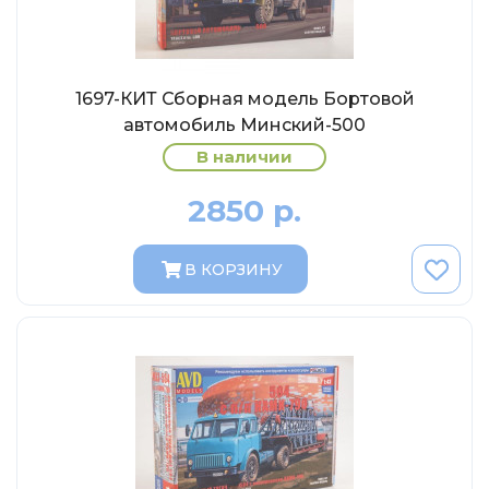
MSModels
WhiteBox
Premium X
1697-КИТ Сборная модель Бортовой
Premium Classixxs
автомобиль Минский-500
Car Badge Design
В наличии
Norev
2850 р.
Aoshima
Autoart
В КОРЗИНУ
Kyosho
IXO
Highway61
Truescale
Spark/Adler
Neo