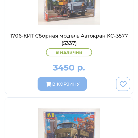
Abrex
Greenlight
Maestro-Wheels
NorthStarModels
1706-КИТ Сборная модель Автокран КС-3577
Rastar
(5337)
MCG
В наличии
Неизвестный производитель
3450 р.
ПАО КАМАЗ
Spark
В КОРЗИНУ
VVMODELS
Ашет-Коллекция (Hachette)
Металл-пласт
Minichamps
Garage