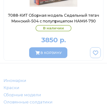
AVD MODELS
Luxury
7088-КИТ Сборная модель Седельный тягач
Prommodel43
Минский-504 с полуприцепом НАМИ-790
Наш автопром
В наличии
U Саратов
3850 р.
New Ray
"АГАТ-М"
В КОРЗИНУ
Yat Ming
Mattel
Ultra models
SSM
Иномарки
Автоистория
Краски
Советский автобус
Сборные модели
Моссар (АГАТ-М)
Оловянные солдатики