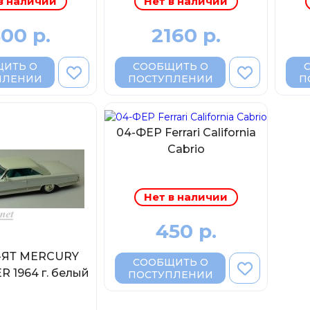
в наличии
Нет в наличии
00 р.
2160 р.
ИТЬ О
СООБЩИТЬ О
ПЛЕНИИ
ПОСТУПЛЕНИИ
П
04-ФЕР Ferrari California
Cabrio
Нет в наличии
450 р.
2-ЯТ MERCURY
СООБЩИТЬ О
 1964 г. белый
ПОСТУПЛЕНИИ