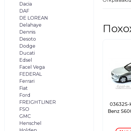
Открывающ
Dacia
DAF
DE LOREAN
Похо
Delahaye
Dennis
Desoto
Dodge
Ducati
Edsel
Facel Vega
FEDERAL
Ferrari
Fiat
Ford
FREIGHTLINER
03632S-
FSO
Benz S600
GMC
Henschel
Holden