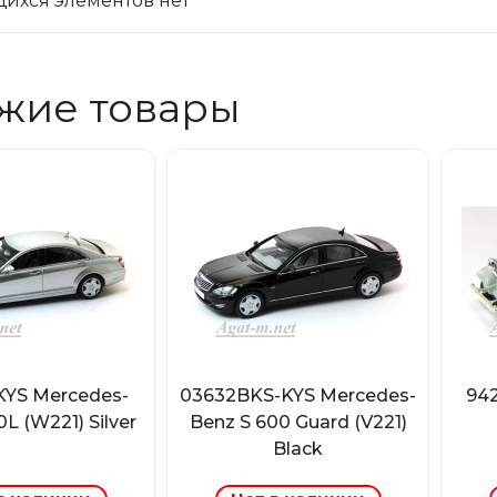
ихся элементов нет
жие товары
KYS Mercedes-
03632BKS-KYS Mercedes-
942
L (W221) Silver
Benz S 600 Guard (V221)
Black