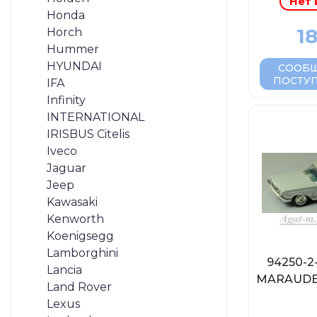
Нет 
Honda
18
Horch
Hummer
HYUNDAI
СООБЩ
ПОСТУ
IFA
Infinity
INTERNATIONAL
IRISBUS Citelis
Iveco
Jaguar
Jeep
Kawasaki
Kenworth
Koenigsegg
Lamborghini
94250-
Lancia
MARAUDER
Land Rover
Lexus