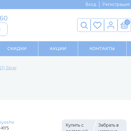
Вход
Регистрация
-60
0
к
СКИДКИ
АКЦИИ
КОНТАКТЫ
) Silver
Kyosho
Купить с
Забрать в
-KYS