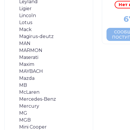
Leyland
Нет 
Ligier
Lincoln
6
Lotus
Mack
СООБЩ
Magirus-deutz
ПОСТУ
MAN
MARMON
Maserati
Maxim
MAYBACH
Mazda
MB
McLaren
Mercedes-Benz
Mercury
MG
MGB
Mini Cooper