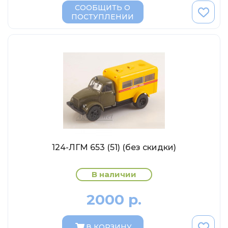
Eligor
СООБЩИТЬ О
ПОСТУПЛЕНИИ
Schuco
Direkt Collections
Петроградъ и S&B
Maketoff
НАМИ
Декали (Украина)
ЖБИ (СМУ-23.S)
Звезда
124-ЛГМ 653 (51) (без скидки)
Atlas
Altaya
В наличии
Starline
2000 р.
Ebbro
Potato Car
В КОРЗИНУ