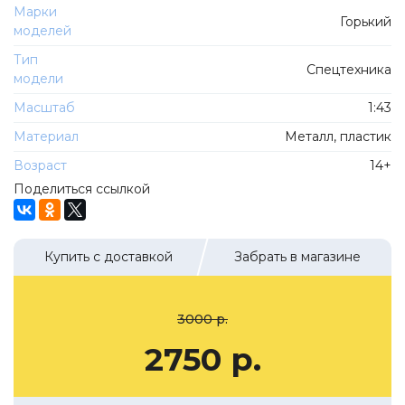
ТехноПарк
Марки
Горький
Советские автомобили
моделей
Hasegawa
Автолегенды новая эпоха
Тип
К Резина
Спецтехника
модели
Автолегенды СССР Грузовики
Mirage-Hobby
Масштаб
1:43
Бренды
Студия А.З.С.
Материал
Металл, пластик
ВАЗ
ЧудотвороFF
Возраст
14+
Камский
Lastochka
Поделиться ссылкой
Икарус
EVR-mini
УАЗ
MAKSIPROF
Купить с доставкой
Забрать в магазине
КолхоZZ Division
Мастерская SEC
3000 р.
Amercom
2750 р.
Cararama
Hobby Boss