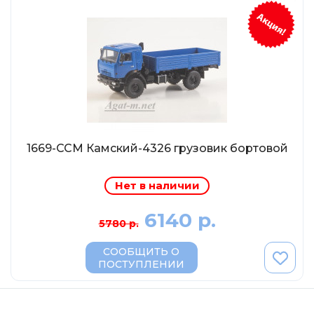
AVD MODELS
Luxury
Prommodel43
Наш автопром
U Саратов
New Ray
"АГАТ-М"
1669-ССМ Камский-4326 грузовик бортовой
Yat Ming
Нет в наличии
Mattel
Ultra models
6140 р.
5780 р.
SSM
СООБЩИТЬ О
Автоистория
ПОСТУПЛЕНИИ
Советский автобус
Моссар (АГАТ-М)