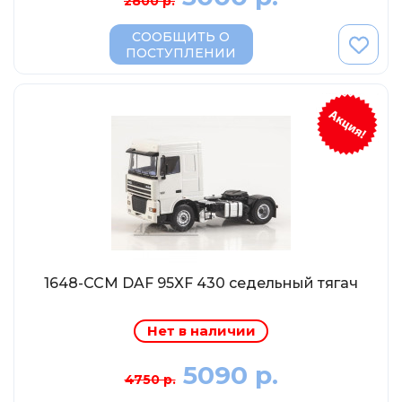
2800 р.
МР-Студия
СООБЩИТЬ О
OPUS
ПОСТУПЛЕНИИ
Частный мастер
Студия "СПБМ"
MODIMIO Collections
I-Scale
Мастерская ГОСТ
Студия Мал
J-Collection
Diecast 43
1648-ССМ DAF 95XF 430 седельный тягач
Morrison
LenmodeL
Нет в наличии
OXFORD
5090 р.
4750 р.
Motorart