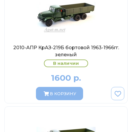
МР-Студия
OPUS
Частный мастер
Студия "СПБМ"
MODIMIO Collections
2010-АПР КрАЗ-219Б бортовой 1963-1966гг.
I-Scale
зеленый
Мастерская ГОСТ
В наличии
Студия Мал
1600 р.
J-Collection
Diecast 43
В КОРЗИНУ
Morrison
LenmodeL
OXFORD
Motorart