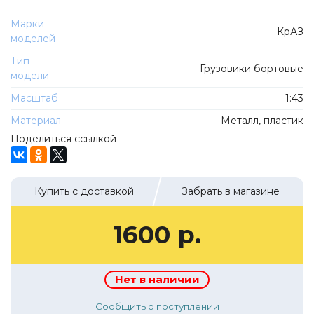
ТехноПарк
Советские автомобили
Марки
Hasegawa
КрАЗ
моделей
Автолегенды новая эпоха
К Резина
Тип
Автолегенды СССР Грузовики
Грузовики бортовые
Mirage-Hobby
модели
Бренды
Студия А.З.С.
Масштаб
1:43
ВАЗ
ЧудотвороFF
Материал
Металл, пластик
Камский
Поделиться ссылкой
Lastochka
Икарус
EVR-mini
УАЗ
MAKSIPROF
Купить с доставкой
Забрать в магазине
КолхоZZ Division
1600 р.
Мастерская SEC
Amercom
Cararama
Нет в наличии
Hobby Boss
Сообщить о поступлении