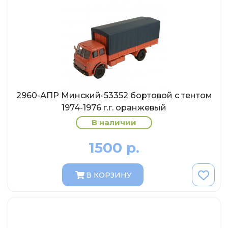
Солдатики MagSold
Моделстрой
Компаньон
V43
Промтрактор
Три А Студио
2960-АПР Минский-53352 бортовой с тентом
Старт-43
1974-1976 г.г. оранжевый
Maxichamps (Minichamps)
В наличии
Наши грузовики
1500 р.
Max-Models
Дилерские модели Белорусский
В КОРЗИНУ
ModelPro
Ателье Etch Models
MotorMax