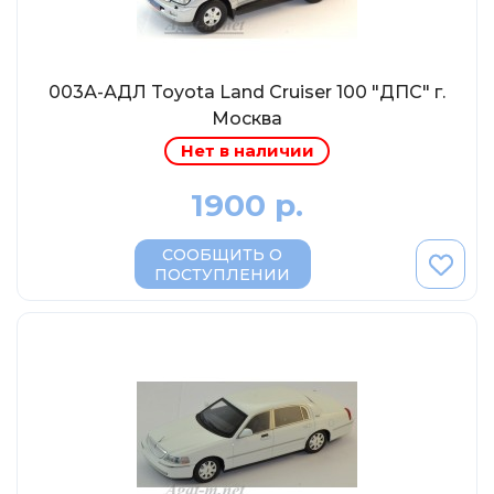
MSModels
WhiteBox
Premium X
003А-АДЛ Toyota Land Cruiser 100 "ДПС" г.
Premium Classixxs
Москва
Нет в наличии
Car Badge Design
Norev
1900 р.
Aoshima
СООБЩИТЬ О
Autoart
ПОСТУПЛЕНИИ
Kyosho
IXO
Highway61
Truescale
Spark/Adler
Neo