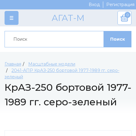
Вход
Регистрация
0
АГАТ-М
КАТАЛОГ
Поиск
Категории
ПРОИЗВОДИТЕЛИ
Марки моделей
Crazy Classic Team
СКОРО
Журнальная серия
AGES
ДОСТАВКА И ОПЛАТА
Главная
Масштабные модели
Сборные модели
2041-АПР КрАЗ-250 бортовой 1977-1989 гг. серо-
Koof
СКИДКИ
зеленый
Краски
Replica
АКЦИИ
КрАЗ-250 бортовой 1977-
Модельная химия
Ратник
КОНТАКТЫ
1989 гг. серо-зеленый
Доработка модели
Мир в Миниатюре
Аксессуары
Артель-Мастер
Материалы для диорам
Vminiatures
Инструменты
Ominiatura