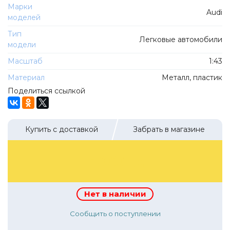
ТехноПарк
Марки
Audi
Советские автомобили
моделей
Hasegawa
Автолегенды новая эпоха
Тип
К Резина
Легковые автомобили
модели
Автолегенды СССР Грузовики
Mirage-Hobby
Масштаб
1:43
Бренды
Студия А.З.С.
Материал
Металл, пластик
ВАЗ
ЧудотвороFF
Поделиться ссылкой
Камский
Lastochka
Икарус
EVR-mini
Купить с доставкой
Забрать в магазине
УАЗ
MAKSIPROF
КолхоZZ Division
1700 р.
Мастерская SEC
Amercom
Нет в наличии
Cararama
Сообщить о поступлении
Hobby Boss