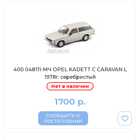
Солдатики MagSold
Моделстрой
Компаньон
V43
Промтрактор
Три А Студио
Старт-43
400 048111-МЧ OPEL KADETT C CARAVAN L
Maxichamps (Minichamps)
1978г. серебристый
Наши грузовики
Нет в наличии
Max-Models
1700 р.
Дилерские модели Белорусский
ModelPro
СООБЩИТЬ О
ПОСТУПЛЕНИИ
Ателье Etch Models
MotorMax