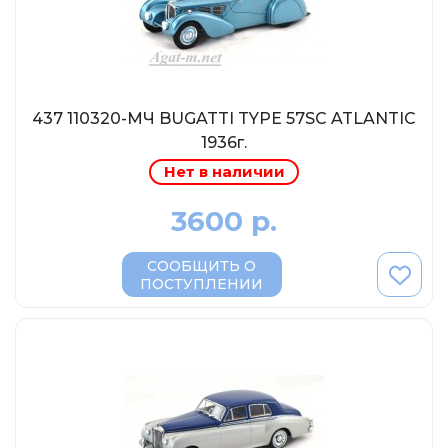
MSModels
WhiteBox
Premium X
Premium Classixxs
437 110320-МЧ BUGATTI TYPE 57SC ATLANTIC
Car Badge Design
1936г.
Norev
Нет в наличии
Aoshima
3600 р.
Autoart
Kyosho
СООБЩИТЬ О
ПОСТУПЛЕНИИ
IXO
Highway61
Truescale
Spark/Adler
Neo