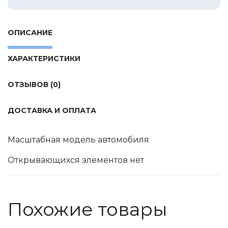
Tamiya
Heller
ОПИСАНИЕ
Jas
ICM
ХАРАКТЕРИСТИКИ
Восточный Экспресс
ОТЗЫВОВ (0)
Макет-MSD
Ark Models
ДОСТАВКА И ОПЛАТА
EK Castings
Солдатики Публия
Масштабная модель автомобиля
Новый век
Открывающихся элементов нет
Студия Ронин
Старая школа
BBurago
Похожие товары
Серебряная ладья