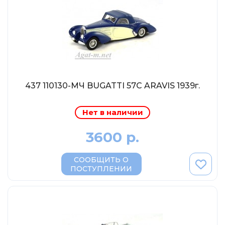
Eligor
Schuco
Direkt Collections
Петроградъ и S&B
Maketoff
НАМИ
437 110130-МЧ BUGATTI 57C ARAVIS 1939г.
Декали (Украина)
Нет в наличии
ЖБИ (СМУ-23.S)
Звезда
3600 р.
Atlas
СООБЩИТЬ О
Altaya
ПОСТУПЛЕНИИ
Starline
Ebbro
Potato Car