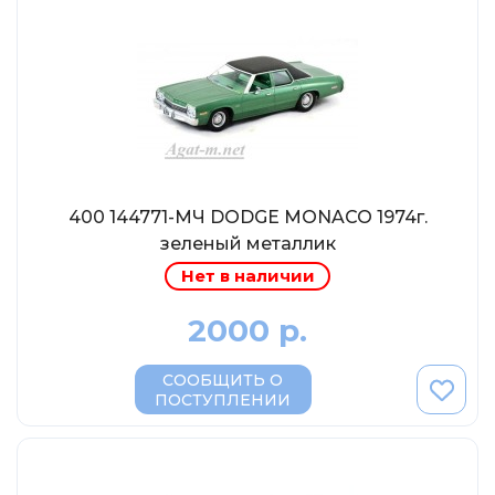
МР-Студия
OPUS
Частный мастер
Студия "СПБМ"
MODIMIO Collections
I-Scale
400 144771-МЧ DODGE MONACO 1974г.
Мастерская ГОСТ
зеленый металлик
Студия Мал
Нет в наличии
J-Collection
2000 р.
Diecast 43
Morrison
СООБЩИТЬ О
LenmodeL
ПОСТУПЛЕНИИ
OXFORD
Motorart