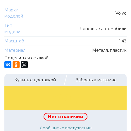
ТехноПарк
Советские автомобили
Марки
Hasegawa
Volvo
моделей
Автолегенды новая эпоха
К Резина
Тип
Автолегенды СССР Грузовики
Легковые автомобили
Mirage-Hobby
модели
Бренды
Студия А.З.С.
Масштаб
1:43
ВАЗ
ЧудотвороFF
Материал
Металл, пластик
Камский
Поделиться ссылкой
Lastochka
Икарус
EVR-mini
УАЗ
MAKSIPROF
Купить с доставкой
Забрать в магазине
КолхоZZ Division
1700 р.
Мастерская SEC
Amercom
Cararama
Нет в наличии
Hobby Boss
Сообщить о поступлении