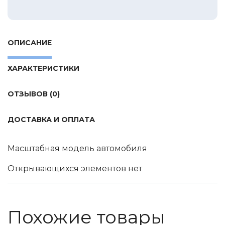
Tamiya
Heller
Jas
ОПИСАНИЕ
ICM
ХАРАКТЕРИСТИКИ
Восточный Экспресс
Макет-MSD
ОТЗЫВОВ (0)
Ark Models
EK Castings
ДОСТАВКА И ОПЛАТА
Солдатики Публия
Масштабная модель автомобиля
Новый век
Студия Ронин
Открывающихся элементов нет
Старая школа
BBurago
Похожие товары
Серебряная ладья