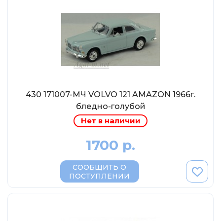
Eligor
Schuco
Direkt Collections
Петроградъ и S&B
Maketoff
НАМИ
430 171007-МЧ VOLVO 121 AMAZON 1966г.
Декали (Украина)
бледно-голубой
ЖБИ (СМУ-23.S)
Нет в наличии
Звезда
1700 р.
Atlas
Altaya
СООБЩИТЬ О
ПОСТУПЛЕНИИ
Starline
Ebbro
Potato Car