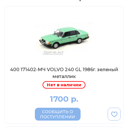
Солдатики MagSold
Моделстрой
Компаньон
V43
Промтрактор
Три А Студио
Старт-43
Maxichamps (Minichamps)
400 171402-МЧ VOLVO 240 GL 1986г. зеленый
Наши грузовики
металлик
Нет в наличии
Max-Models
Дилерские модели Белорусский
1700 р.
ModelPro
СООБЩИТЬ О
Ателье Etch Models
ПОСТУПЛЕНИИ
MotorMax