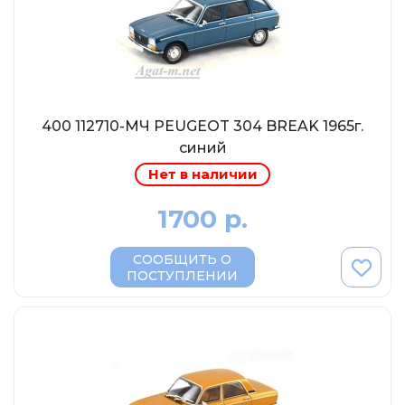
MSModels
WhiteBox
Premium X
Premium Classixxs
Car Badge Design
400 112710-МЧ PEUGEOT 304 BREAK 1965г.
синий
Norev
Нет в наличии
Aoshima
Autoart
1700 р.
Kyosho
СООБЩИТЬ О
IXO
ПОСТУПЛЕНИИ
Highway61
Truescale
Spark/Adler
Neo