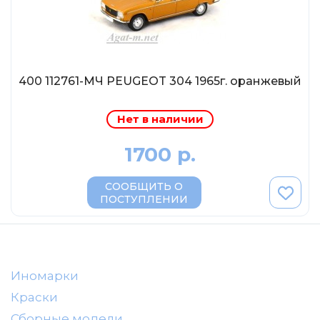
AVD MODELS
Luxury
Prommodel43
Наш автопром
400 112761-МЧ PEUGEOT 304 1965г. оранжевый
U Саратов
Нет в наличии
New Ray
"АГАТ-М"
1700 р.
Yat Ming
СООБЩИТЬ О
Mattel
ПОСТУПЛЕНИИ
Ultra models
SSM
Автоистория
Иномарки
Советский автобус
Краски
Моссар (АГАТ-М)
Сборные модели