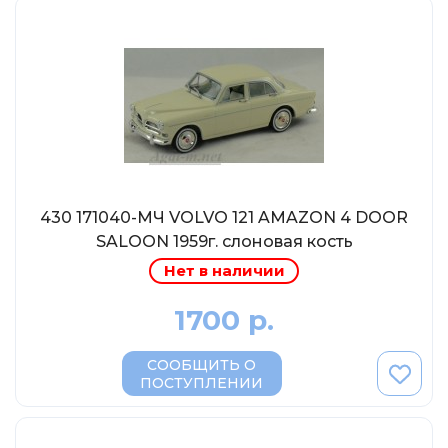
МР-Студия
OPUS
Частный мастер
Студия "СПБМ"
MODIMIO Collections
I-Scale
Мастерская ГОСТ
430 171040-МЧ VOLVO 121 AMAZON 4 DOOR
Студия Мал
SALOON 1959г. слоновая кость
J-Collection
Нет в наличии
Diecast 43
1700 р.
Morrison
LenmodeL
СООБЩИТЬ О
ПОСТУПЛЕНИИ
OXFORD
Motorart