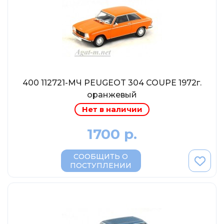
Abrex
Greenlight
Maestro-Wheels
NorthStarModels
Rastar
400 112721-МЧ PEUGEOT 304 COUPE 1972г.
MCG
оранжевый
Неизвестный производитель
Нет в наличии
ПАО КАМАЗ
1700 р.
Spark
VVMODELS
СООБЩИТЬ О
Ашет-Коллекция (Hachette)
ПОСТУПЛЕНИИ
Металл-пласт
Minichamps
Garage