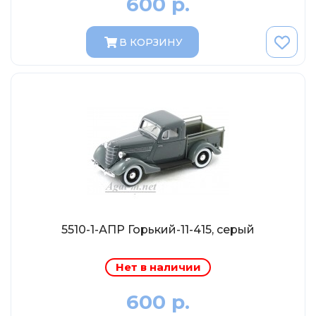
600 р.
Abrex
Greenlight
В КОРЗИНУ
Maestro-Wheels
NorthStarModels
Rastar
MCG
Неизвестный производитель
ПАО КАМАЗ
Spark
VVMODELS
5510-1-АПР Горький-11-415, серый
Ашет-Коллекция (Hachette)
Металл-пласт
Нет в наличии
Minichamps
600 р.
Garage