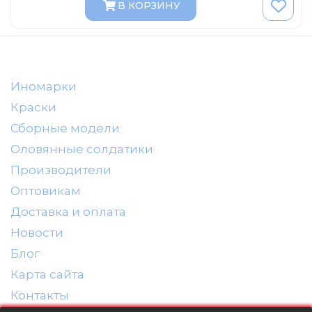
В КОРЗИНУ
AVD MODELS
Luxury
Prommodel43
Наш автопром
Иномарки
U Саратов
Краски
New Ray
Сборные модели
"АГАТ-М"
Оловянные солдатики
Yat Ming
Производители
Mattel
Оптовикам
Ultra models
Доставка и оплата
SSM
Новости
Автоистория
Блог
Карта сайта
Советский автобус
Контакты
Моссар (АГАТ-М)