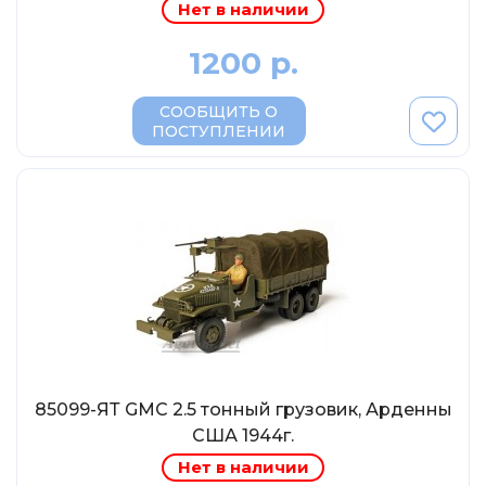
Нет в наличии
МР-Студия
OPUS
1200 р.
Частный мастер
СООБЩИТЬ О
Студия "СПБМ"
ПОСТУПЛЕНИИ
MODIMIO Collections
I-Scale
Мастерская ГОСТ
Студия Мал
J-Collection
Diecast 43
Morrison
LenmodeL
85099-ЯТ GMC 2.5 тонный грузовик, Арденны
OXFORD
США 1944г.
Motorart
Нет в наличии