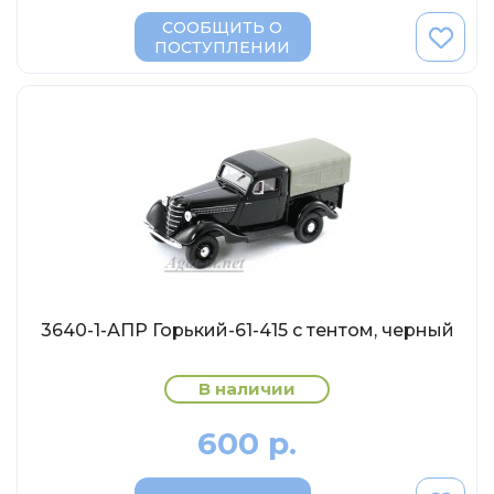
MSModels
СООБЩИТЬ О
WhiteBox
ПОСТУПЛЕНИИ
Premium X
Premium Classixxs
Car Badge Design
Norev
Aoshima
Autoart
Kyosho
IXO
3640-1-АПР Горький-61-415 с тентом, черный
Highway61
В наличии
Truescale
Spark/Adler
600 р.
Neo