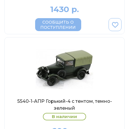
Eligor
1430 р.
Schuco
Direkt Collections
СООБЩИТЬ О
ПОСТУПЛЕНИИ
Петроградъ и S&B
Maketoff
НАМИ
Декали (Украина)
ЖБИ (СМУ-23.S)
Звезда
Atlas
Altaya
5540-1-АПР Горький-4 с тентом, темно-
Starline
зеленый
Ebbro
В наличии
Potato Car