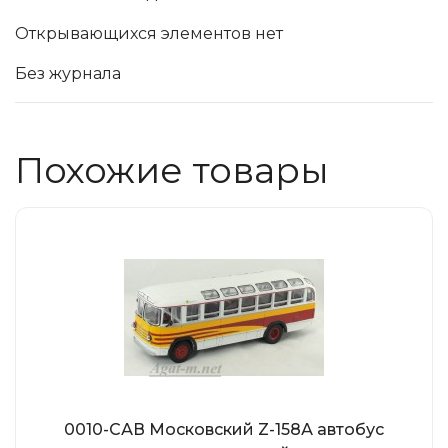
Tamiya
Открывающихся элементов нет
Heller
Без журнала
Jas
ICM
Восточный Экспресс
Похожие товары
Макет-MSD
Ark Models
EK Castings
Солдатики Публия
Новый век
Студия Ронин
Старая школа
BBurago
Серебряная ладья
0010-САВ Московский Z-158А автобус