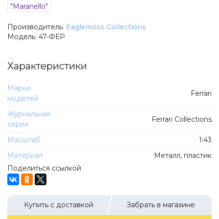
Оловянные солдатики
Hobby I Work
Фигурки
Del Prado
Производитель:
Eaglemoss Collections
Скоро
Frontline Figures
Модель:
47-ФЕР
Уценка
UM43
Характеристики
Комиссионка
Ниена
Статьи
Doctor Decal
Марки
Ferrari
Типы моделей
моделей
Canter
Журнальная
Автобусы
ПТВ-Сибирь
Ferrari Collections
серия
Мотоциклы
Ашет-Бокс
Масштаб
1:43
Тракторы
Мечта Коллекционера
Материал
Металл, пластик
Троллейбусы и трамваи
GLM Stamp Models
Поделиться ссылкой
Rye Field Models
Журнальная серия
DEMPRICE
Автомобиль на службе
Купить с доставкой
Забрать в магазине
Автопанорама
Автолегенды СССР