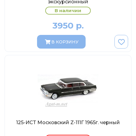
экскурсионный
Солдатики MagSold
В наличии
Моделстрой
Компаньон
3950 р.
V43
Промтрактор
В КОРЗИНУ
Три А Студио
Старт-43
Maxichamps (Minichamps)
Наши грузовики
Max-Models
Дилерские модели Белорусский
ModelPro
Ателье Etch Models
125-ИСТ Московский Z-111Г 1965г. черный
MotorMax