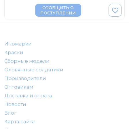
DeAgostini
СООБЩИТЬ О
Vitesse
ПОСТУПЛЕНИИ
Dip-Models
Classicbus
Eaglemoss Collections
Иномарки
Unimax
Краски
Арсенал-коллекция
Сборные модели
IST
Оловянные солдатики
VVM
Производители
Оптовикам
Доставка и оплата
Новости
Блог
Карта сайта