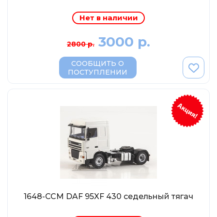
Eligor
Нет в наличии
Schuco
Direkt Collections
3000 р.
2800 р.
Петроградъ и S&B
СООБЩИТЬ О
Maketoff
ПОСТУПЛЕНИИ
НАМИ
Декали (Украина)
ЖБИ (СМУ-23.S)
Звезда
Atlas
Altaya
Starline
Ebbro
1648-ССМ DAF 95XF 430 седельный тягач
Potato Car