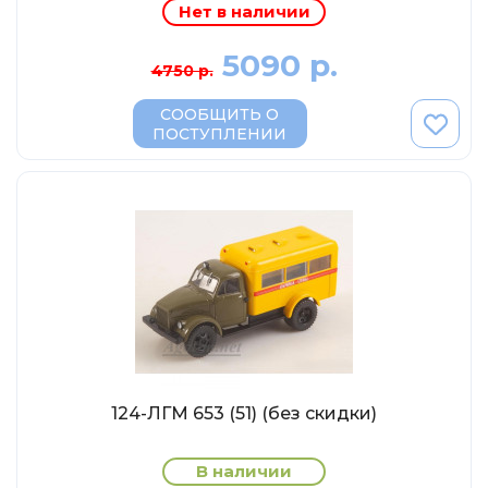
Abrex
Нет в наличии
Greenlight
5090 р.
4750 р.
Maestro-Wheels
СООБЩИТЬ О
NorthStarModels
ПОСТУПЛЕНИИ
Rastar
MCG
Неизвестный производитель
ПАО КАМАЗ
Spark
VVMODELS
Ашет-Коллекция (Hachette)
Металл-пласт
124-ЛГМ 653 (51) (без скидки)
Minichamps
Garage
В наличии