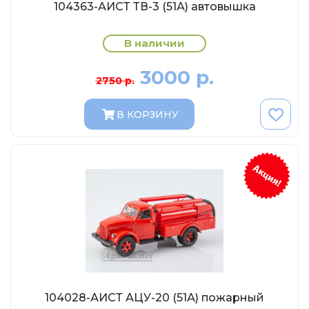
МР-Студия
104363-АИСТ ТВ-3 (51А) автовышка
OPUS
В наличии
Частный мастер
3000 р.
Студия "СПБМ"
2750 р.
MODIMIO Collections
В КОРЗИНУ
I-Scale
Мастерская ГОСТ
Студия Мал
J-Collection
Diecast 43
Morrison
LenmodeL
OXFORD
Motorart
104028-АИСТ АЦУ-20 (51А) пожарный