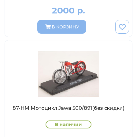
MSModels
2000 р.
WhiteBox
Premium X
В КОРЗИНУ
Premium Classixxs
Car Badge Design
Norev
Aoshima
Autoart
Kyosho
IXO
Highway61
87-НМ Мотоцикл Jawa 500/891(без скидки)
Truescale
Spark/Adler
В наличии
Neo