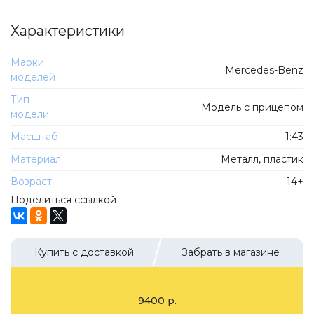
ТехноПарк
Советские автомобили
Характеристики
Hasegawa
Автолегенды новая эпоха
К Резина
Марки
Автолегенды СССР Грузовики
Mercedes-Benz
Mirage-Hobby
моделей
Бренды
Студия А.З.С.
Тип
Модель с прицепом
ВАЗ
модели
ЧудотвороFF
Камский
Масштаб
1:43
Lastochka
Икарус
Материал
Металл, пластик
EVR-mini
УАЗ
Возраст
14+
MAKSIPROF
Поделиться ссылкой
КолхоZZ Division
Мастерская SEC
Купить с доставкой
Забрать в магазине
Amercom
Cararama
Hobby Boss
9400 р.