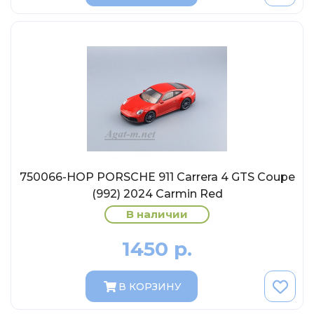
МР-Студия
OPUS
Частный мастер
Студия "СПБМ"
MODIMIO Collections
I-Scale
Мастерская ГОСТ
Студия Мал
750066-НОР PORSCHE 911 Carrera 4 GTS Coupe
J-Collection
(992) 2024 Carmin Red
Diecast 43
В наличии
Morrison
1450 р.
LenmodeL
OXFORD
В КОРЗИНУ
Motorart