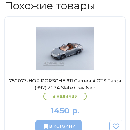
Похожие товары
Солдатики MagSold
Моделстрой
Компаньон
V43
Промтрактор
Три А Студио
Старт-43
Maxichamps (Minichamps)
Наши грузовики
750073-НОР PORSCHE 911 Carrera 4 GTS Targa
Max-Models
(992) 2024 Slate Gray Neo
Дилерские модели Белорусский
В наличии
ModelPro
1450 р.
Ателье Etch Models
MotorMax
В КОРЗИНУ