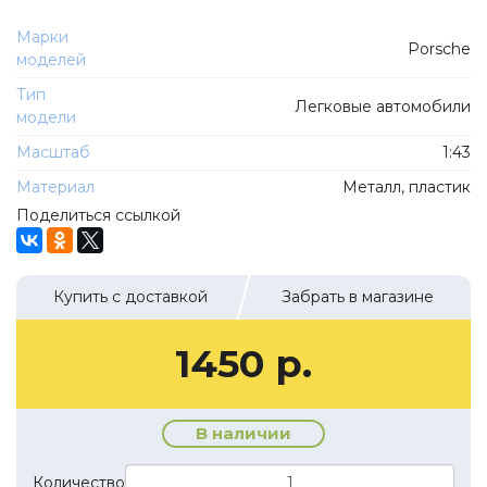
ТехноПарк
Советские автомобили
Марки
Hasegawa
Porsche
моделей
Автолегенды новая эпоха
К Резина
Тип
Автолегенды СССР Грузовики
Легковые автомобили
Mirage-Hobby
модели
Бренды
Студия А.З.С.
Масштаб
1:43
ВАЗ
ЧудотвороFF
Материал
Металл, пластик
Камский
Поделиться ссылкой
Lastochka
Икарус
EVR-mini
УАЗ
MAKSIPROF
Купить с доставкой
Забрать в магазине
КолхоZZ Division
1450 р.
Мастерская SEC
Amercom
Cararama
В наличии
Hobby Boss
Количество