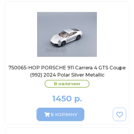
Eligor
Schuco
Direkt Collections
Петроградъ и S&B
Maketoff
НАМИ
Декали (Украина)
750065-НОР PORSCHE 911 Carrera 4 GTS Coupe
ЖБИ (СМУ-23.S)
(992) 2024 Polar Silver Metallic
Звезда
В наличии
Atlas
1450 р.
Altaya
Starline
В КОРЗИНУ
Ebbro
Potato Car