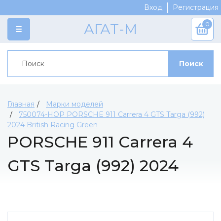
Вход
Регистрация
0
АГАТ-М
КАТАЛОГ
Поиск
Категории
ПРОИЗВОДИТЕЛИ
Марки моделей
Crazy Classic Team
СКОРО
Журнальная серия
AGES
ДОСТАВКА И ОПЛАТА
Главная
Марки моделей
Сборные модели
750074-НОР PORSCHE 911 Carrera 4 GTS Targa (992)
Koof
СКИДКИ
2024 British Racing Green
Краски
Replica
АКЦИИ
PORSCHE 911 Carrera 4
Модельная химия
Ратник
КОНТАКТЫ
GTS Targa (992) 2024
Доработка модели
Мир в Миниатюре
Аксессуары
Артель-Мастер
British Racing Green
Материалы для диорам
Vminiatures
Инструменты
Ominiatura