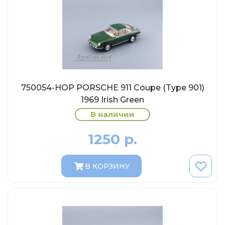
MSModels
WhiteBox
Premium X
Premium Classixxs
Car Badge Design
Norev
750054-НОР PORSCHE 911 Coupe (Type 901)
1969 Irish Green
Aoshima
В наличии
Autoart
Kyosho
1250 р.
IXO
Highway61
В КОРЗИНУ
Truescale
Spark/Adler
Neo