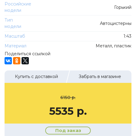
ТехноПарк
Российские
Горький
Советские автомобили
модели
Hasegawa
Автолегенды новая эпоха
Тип
К Резина
Автоцистерны
модели
Автолегенды СССР Грузовики
Mirage-Hobby
Масштаб
1:43
Бренды
Студия А.З.С.
Материал
Металл, пластик
ВАЗ
ЧудотвороFF
Поделиться ссылкой
Камский
Lastochka
Икарус
EVR-mini
Купить с доставкой
Забрать в магазине
УАЗ
MAKSIPROF
КолхоZZ Division
6150 р.
Мастерская SEC
5535 р.
Amercom
Cararama
Hobby Boss
Под заказ