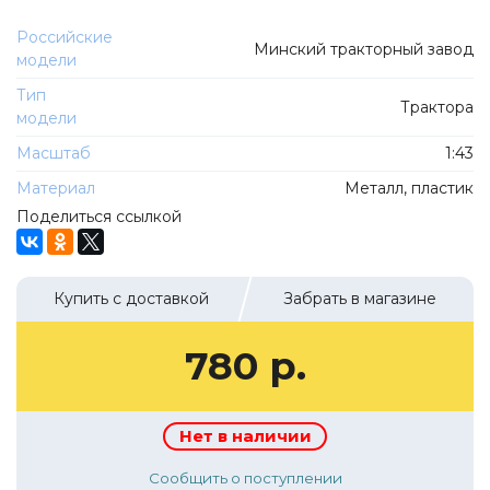
ТехноПарк
Советские автомобили
Российские
Hasegawa
Минский тракторный завод
модели
Автолегенды новая эпоха
К Резина
Тип
Автолегенды СССР Грузовики
Трактора
Mirage-Hobby
модели
Бренды
Студия А.З.С.
Масштаб
1:43
ВАЗ
ЧудотвороFF
Материал
Металл, пластик
Камский
Поделиться ссылкой
Lastochka
Икарус
EVR-mini
УАЗ
MAKSIPROF
Купить с доставкой
Забрать в магазине
КолхоZZ Division
780 р.
Мастерская SEC
Amercom
Cararama
Нет в наличии
Hobby Boss
Сообщить о поступлении