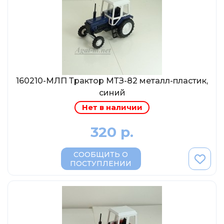
МР-Студия
OPUS
Частный мастер
Студия "СПБМ"
MODIMIO Collections
160210-МЛП Трактор МТЗ-82 металл-пластик,
I-Scale
синий
Мастерская ГОСТ
Нет в наличии
Студия Мал
320 р.
J-Collection
Diecast 43
СООБЩИТЬ О
ПОСТУПЛЕНИИ
Morrison
LenmodeL
OXFORD
Motorart