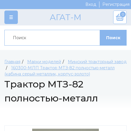
Вход
Регистрация
0
АГАТ-М
КАТАЛОГ
Поиск
Категории
ПРОИЗВОДИТЕЛИ
Марки моделей
Crazy Classic Team
СКОРО
Журнальная серия
AGES
ДОСТАВКА И ОПЛАТА
Главная
Марки моделей
Минский тракторный завод
Сборные модели
160300-МЛП Трактор МТЗ-82 полностью-металл
Koof
СКИДКИ
(кабина серый металлик, корпус-золото)
Краски
Replica
АКЦИИ
Трактор МТЗ-82
Модельная химия
Ратник
КОНТАКТЫ
полностью-металл
Доработка модели
Мир в Миниатюре
Аксессуары
Артель-Мастер
(кабина серый
Материалы для диорам
Vminiatures
металлик, корпус-
Инструменты
Ominiatura