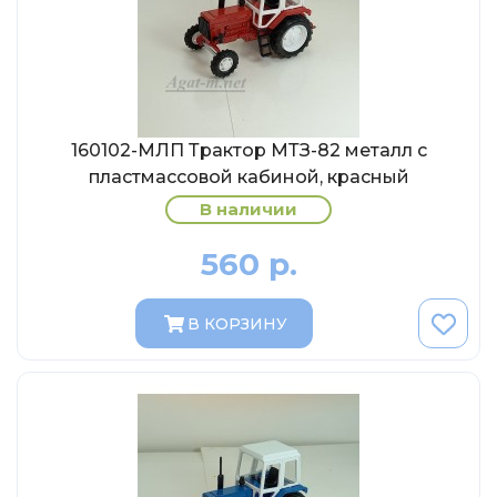
Eligor
Schuco
Direkt Collections
Петроградъ и S&B
160102-МЛП Трактор МТЗ-82 металл с
Maketoff
пластмассовой кабиной, красный
НАМИ
В наличии
Декали (Украина)
560 р.
ЖБИ (СМУ-23.S)
Звезда
В КОРЗИНУ
Atlas
Altaya
Starline
Ebbro
Potato Car