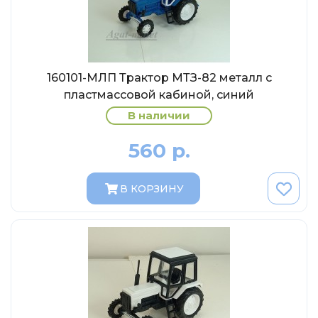
Abrex
Greenlight
Maestro-Wheels
NorthStarModels
160101-МЛП Трактор МТЗ-82 металл с
пластмассовой кабиной, синий
Rastar
В наличии
MCG
Неизвестный производитель
560 р.
ПАО КАМАЗ
Spark
В КОРЗИНУ
VVMODELS
Ашет-Коллекция (Hachette)
Металл-пласт
Minichamps
Garage