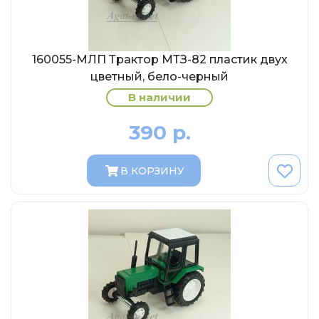
MSModels
WhiteBox
Premium X
160055-МЛП Трактор МТЗ-82 пластик двух
Premium Classixxs
цветный, бело-черный
В наличии
Car Badge Design
Norev
390 р.
Aoshima
Autoart
В КОРЗИНУ
Kyosho
IXO
Highway61
Truescale
Spark/Adler
Neo