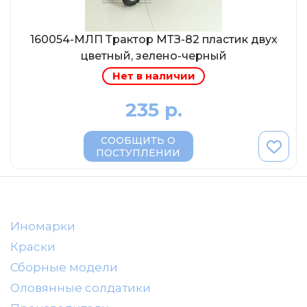
AVD MODELS
Luxury
160054-МЛП Трактор МТЗ-82 пластик двух
Prommodel43
цветный, зелено-черный
Наш автопром
Нет в наличии
U Саратов
235 р.
New Ray
"АГАТ-М"
СООБЩИТЬ О
ПОСТУПЛЕНИИ
Yat Ming
Mattel
Ultra models
Иномарки
SSM
Краски
Автоистория
Сборные модели
Советский автобус
Оловянные солдатики
Моссар (АГАТ-М)