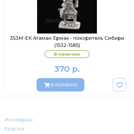
AVD MODELS
Luxury
Prommodel43
Наш автопром
353М-ЕК Атаман Ермак - покоритель Сибири
U Саратов
(1532-1585)
New Ray
В наличии
"АГАТ-М"
370 р.
Yat Ming
Mattel
В КОРЗИНУ
Ultra models
SSM
Автоистория
Советский автобус
Иномарки
Моссар (АГАТ-М)
Краски