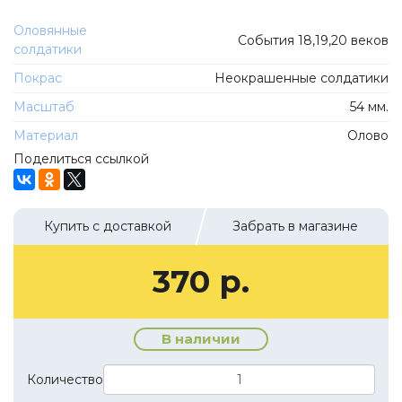
ТехноПарк
Советские автомобили
Оловянные
Hasegawa
События 18,19,20 веков
солдатики
Автолегенды новая эпоха
К Резина
Покрас
Неокрашенные солдатики
Автолегенды СССР Грузовики
Mirage-Hobby
Масштаб
54 мм.
Бренды
Студия А.З.С.
Материал
Олово
ВАЗ
ЧудотвороFF
Поделиться ссылкой
Камский
Lastochka
Икарус
EVR-mini
Купить с доставкой
Забрать в магазине
УАЗ
MAKSIPROF
КолхоZZ Division
370 р.
Мастерская SEC
Amercom
В наличии
Cararama
Количество
Hobby Boss