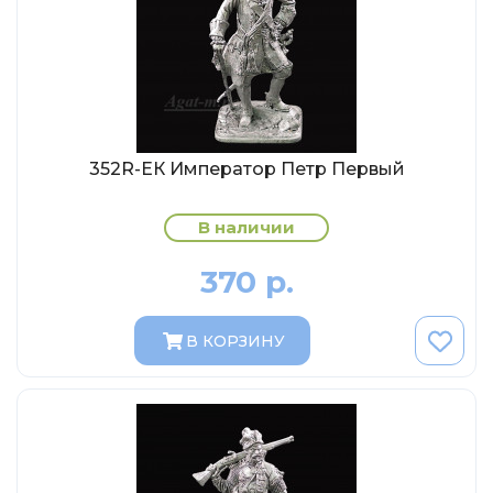
MSModels
WhiteBox
Premium X
Premium Classixxs
Car Badge Design
352R-ЕК Император Петр Первый
Norev
Aoshima
В наличии
Autoart
370 р.
Kyosho
IXO
В КОРЗИНУ
Highway61
Truescale
Spark/Adler
Neo