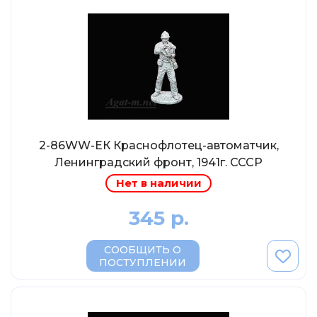
Eligor
Schuco
Direkt Collections
Петроградъ и S&B
Maketoff
НАМИ
Декали (Украина)
2-86WW-ЕК Краснофлотец-автоматчик,
Ленинградский фронт, 1941г. СССР
ЖБИ (СМУ-23.S)
Нет в наличии
Звезда
Atlas
345 р.
Altaya
СООБЩИТЬ О
Starline
ПОСТУПЛЕНИИ
Ebbro
Potato Car