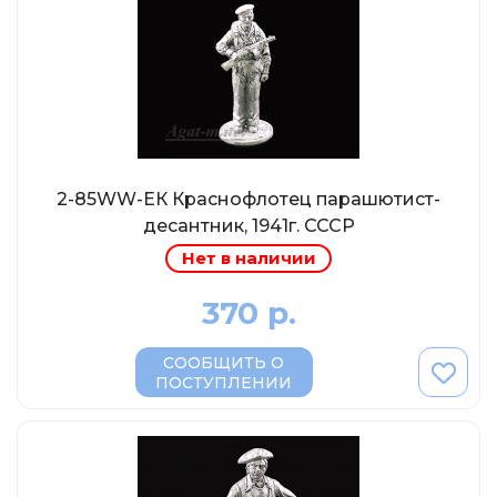
Abrex
Greenlight
Maestro-Wheels
NorthStarModels
Rastar
MCG
2-85WW-ЕК Краснофлотец парашютист-
Неизвестный производитель
десантник, 1941г. СССР
Нет в наличии
ПАО КАМАЗ
Spark
370 р.
VVMODELS
СООБЩИТЬ О
Ашет-Коллекция (Hachette)
ПОСТУПЛЕНИИ
Металл-пласт
Minichamps
Garage