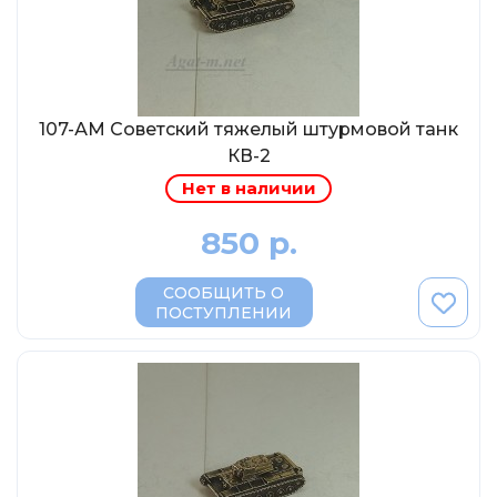
МР-Студия
OPUS
Частный мастер
Студия "СПБМ"
107-АМ Советский тяжелый штурмовой танк
MODIMIO Collections
КВ-2
I-Scale
Нет в наличии
Мастерская ГОСТ
850 р.
Студия Мал
СООБЩИТЬ О
J-Collection
ПОСТУПЛЕНИИ
Diecast 43
Morrison
LenmodeL
OXFORD
Motorart