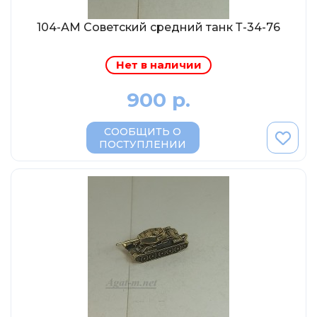
MSModels
104-АМ Советский средний танк Т-34-76
WhiteBox
Premium X
Нет в наличии
Premium Classixxs
900 р.
Car Badge Design
Norev
СООБЩИТЬ О
Aoshima
ПОСТУПЛЕНИИ
Autoart
Kyosho
IXO
Highway61
Truescale
Spark/Adler
Neo