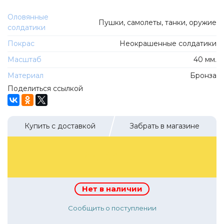
ТехноПарк
Советские автомобили
Оловянные
Hasegawa
Пушки, самолеты, танки, оружие
солдатики
Автолегенды новая эпоха
К Резина
Покрас
Неокрашенные солдатики
Автолегенды СССР Грузовики
Mirage-Hobby
Масштаб
40 мм.
Бренды
Студия А.З.С.
Материал
Бронза
ВАЗ
ЧудотвороFF
Поделиться ссылкой
Камский
Lastochka
Икарус
EVR-mini
Купить с доставкой
Забрать в магазине
УАЗ
MAKSIPROF
КолхоZZ Division
850 р.
Мастерская SEC
Amercom
Нет в наличии
Cararama
Сообщить о поступлении
Hobby Boss