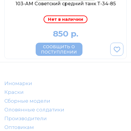
AVD MODELS
103-АМ Советский средний танк Т-34-85
Luxury
Нет в наличии
Prommodel43
Наш автопром
850 р.
U Саратов
СООБЩИТЬ О
New Ray
ПОСТУПЛЕНИИ
"АГАТ-М"
Yat Ming
Mattel
Иномарки
Ultra models
Краски
SSM
Сборные модели
Автоистория
Оловянные солдатики
Советский автобус
Производители
Моссар (АГАТ-М)
Оптовикам