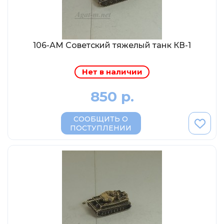
Eligor
Schuco
Direkt Collections
106-АМ Советский тяжелый танк КВ-1
Петроградъ и S&B
Maketoff
Нет в наличии
НАМИ
850 р.
Декали (Украина)
ЖБИ (СМУ-23.S)
СООБЩИТЬ О
ПОСТУПЛЕНИИ
Звезда
Atlas
Altaya
Starline
Ebbro
Potato Car