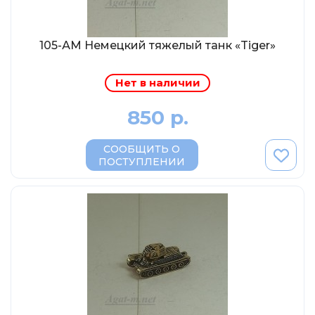
Abrex
Greenlight
105-АМ Немецкий тяжелый танк «Tiger»
Maestro-Wheels
NorthStarModels
Нет в наличии
Rastar
850 р.
MCG
Неизвестный производитель
СООБЩИТЬ О
ПОСТУПЛЕНИИ
ПАО КАМАЗ
Spark
VVMODELS
Ашет-Коллекция (Hachette)
Металл-пласт
Minichamps
Garage