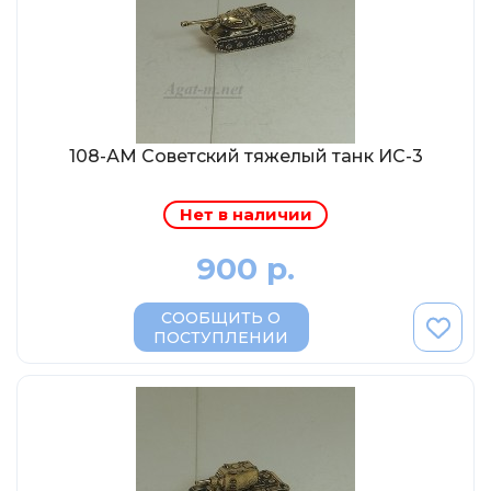
Солдатики MagSold
Моделстрой
Компаньон
V43
Промтрактор
108-АМ Советский тяжелый танк ИС-3
Три А Студио
Нет в наличии
Старт-43
Maxichamps (Minichamps)
900 р.
Наши грузовики
СООБЩИТЬ О
Max-Models
ПОСТУПЛЕНИИ
Дилерские модели Белорусский
ModelPro
Ателье Etch Models
MotorMax