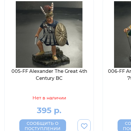
005-FF Alexander The Great 4th
006-FF An
Century BC
7
Нет в наличии
395 р.
СООБЩИТЬ О
С
ПОСТУПЛЕНИИ
ПО