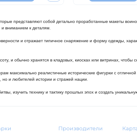
 которые представляют собой детально проработанные макеты воино
 и вниманием к деталям.

товерности и отражает типичное снаряжение и форму одежды, харак
соту, и обычно хранятся в кладовых, киосках или витринах, чтобы 
ерам максимально реалистичные исторические фигурки с отличной 
 но и любителей истории и стражей нации.

 битвы, изучить технику и тактику прошлых эпох и создать уникальн
арки
Производители
Карт