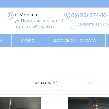
8(495) 374-16
г. Москва
ул. Промышленная, д. 11
Заказать звоно
agat-mv@mail.ru
И
СКОРО
ДОСТАВКА И ОПЛАТА
Показать: