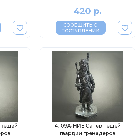
420 р.
СООБЩИТЬ О
ПОСТУПЛЕНИИ
 пешей
4.109А-НИЕ Сапер пешей
еров
гвардии гренадеров