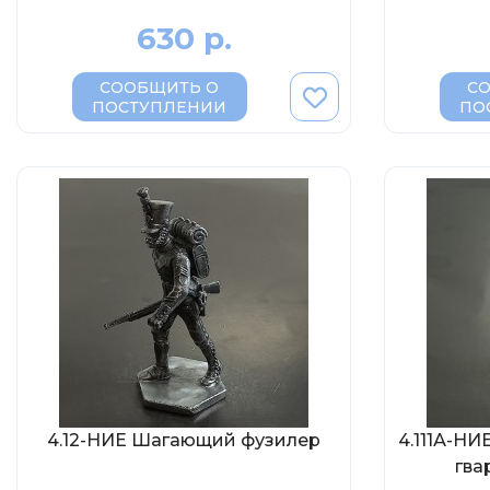
630 р.
СООБЩИТЬ О
С
ПОСТУПЛЕНИИ
ПО
4.12-НИЕ Шагающий фузилер
4.111А-НИ
гва