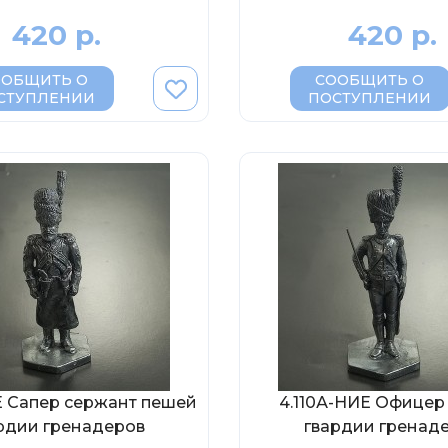
420 р.
420 р.
ООБЩИТЬ О
СООБЩИТЬ О
СТУПЛЕНИИ
ПОСТУПЛЕНИИ
Е Сапер сержант пешей
4.110А-НИЕ Офицер
рдии гренадеров
гвардии гренад