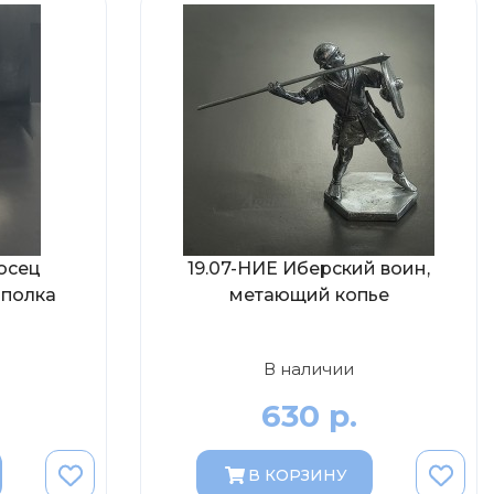
осец
19.07-НИЕ Иберский воин,
полка
метающий копье
В наличии
630 р.
В КОРЗИНУ