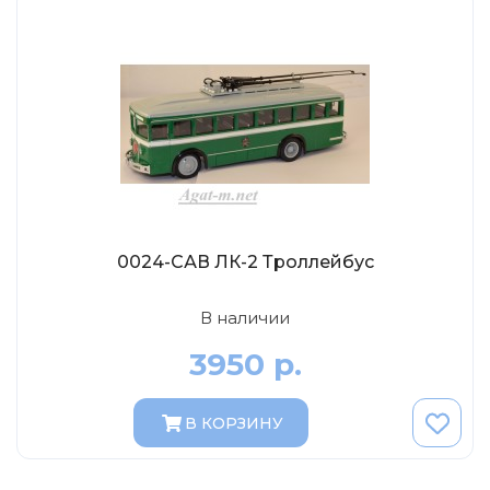
Tamiya
Heller
Jas
ICM
Восточный Экспресс
Макет-MSD
Ark Models
EK Castings
0024-САВ ЛК-2 Троллейбус
Солдатики Публия
В наличии
Новый век
3950 р.
Студия Ронин
Старая школа
В КОРЗИНУ
BBurago
Серебряная ладья