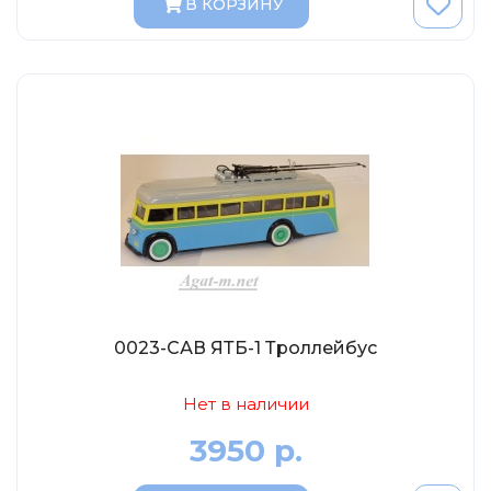
В КОРЗИНУ
AVD MODELS
Luxury
Prommodel43
Наш автопром
U Саратов
New Ray
"АГАТ-М"
Yat Ming
Mattel
Ultra models
0023-САВ ЯТБ-1 Троллейбус
SSM
Автоистория
Нет в наличии
Советский автобус
3950 р.
Моссар (АГАТ-М)