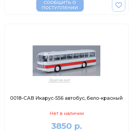
СООБЩИТЬ О
DeAgostini
ПОСТУПЛЕНИИ
Vitesse
Dip-Models
Classicbus
Eaglemoss Collections
Unimax
Арсенал-коллекция
IST
VVM
0018-САВ Икарус-556 автобус, бело-красный
Нет в наличии
3850 р.