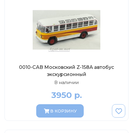
ТехноПарк
Советские автомобили
Hasegawa
Автолегенды новая эпоха
К Резина
Автолегенды СССР Грузовики
Mirage-Hobby
Бренды
Студия А.З.С.
ВАЗ
ЧудотвороFF
Камский
Lastochka
Икарус
0010-САВ Московский Z-158А автобус
EVR-mini
экскурсионный
УАЗ
MAKSIPROF
В наличии
КолхоZZ Division
3950 р.
Мастерская SEC
Amercom
В КОРЗИНУ
Cararama
Hobby Boss