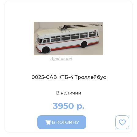
Солдатики MagSold
Моделстрой
Компаньон
V43
Промтрактор
Три А Студио
Старт-43
Maxichamps (Minichamps)
0025-САВ КТБ-4 Троллейбус
Наши грузовики
Max-Models
В наличии
Дилерские модели Белорусский
3950 р.
ModelPro
Ателье Etch Models
В КОРЗИНУ
MotorMax