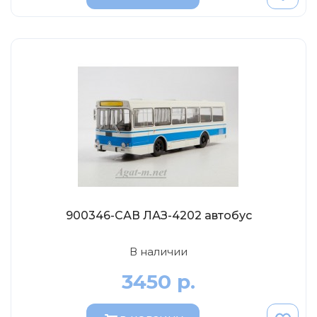
MSModels
WhiteBox
Premium X
Premium Classixxs
Car Badge Design
Norev
Aoshima
Autoart
Kyosho
IXO
900346-САВ ЛАЗ-4202 автобус
Highway61
В наличии
Truescale
3450 р.
Spark/Adler
Neo