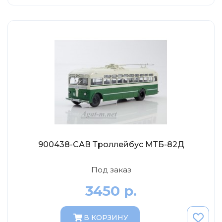
Abrex
Greenlight
Maestro-Wheels
NorthStarModels
Rastar
MCG
Неизвестный производитель
ПАО КАМАЗ
Spark
900438-САВ Троллейбус МТБ-82Д
VVMODELS
Ашет-Коллекция (Hachette)
Под заказ
Металл-пласт
3450 р.
Minichamps
Garage
В КОРЗИНУ