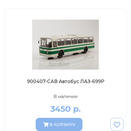
Eligor
Schuco
Direkt Collections
Петроградъ и S&B
Maketoff
НАМИ
Декали (Украина)
ЖБИ (СМУ-23.S)
Звезда
900407-САВ Автобус ЛАЗ-699Р
Atlas
Altaya
В наличии
Starline
3450 р.
Ebbro
Potato Car
В КОРЗИНУ