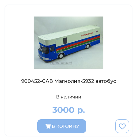
МР-Студия
OPUS
Частный мастер
Студия "СПБМ"
MODIMIO Collections
I-Scale
Мастерская ГОСТ
Студия Мал
J-Collection
900452-САВ Магнолия-5932 автобус
Diecast 43
В наличии
Morrison
3000 р.
LenmodeL
OXFORD
В КОРЗИНУ
Motorart