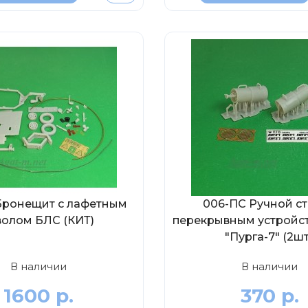
Бронещит с лафетным
006-ПС Ручной ст
волом БЛС (КИТ)
перекрывным устройс
"Пурга-7" (2шт
В наличии
В наличии
1600 р.
370 р.