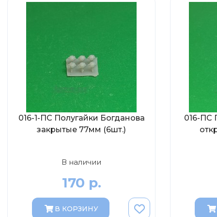
016-1-ПС Полугайки Богданова
016-ПС 
закрытые 77мм (6шт.)
отк
В наличии
170 р.
В КОРЗИНУ