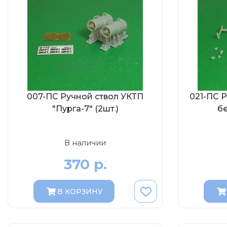
007-ПС Ручной ствол УКТП
021-ПС 
"Пурга-7" (2шт.)
бе
В наличии
370 р.
В КОРЗИНУ