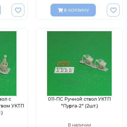
В КОРЗИНУ
вол с
011-ПС Ручной ствол УКТП
твом УКТП
"Пурга-2" (2шт.)
.)
В наличии