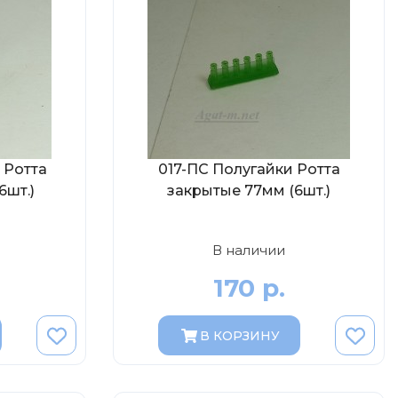
 Ротта
017-ПС Полугайки Ротта
6шт.)
закрытые 77мм (6шт.)
В наличии
170 р.
В КОРЗИНУ