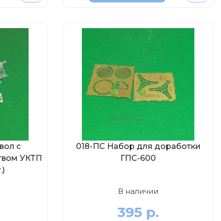
вол с
018-ПС Набор для доработки
твом УКТП
ГПС-600
.)
В наличии
395 р.