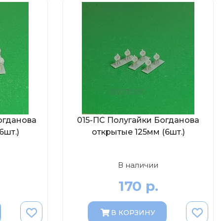
огданова
015-ПС Полугайки Богданова
6шт.)
открытые 125мм (6шт.)
В наличии
170 р.
В КОРЗИНУ