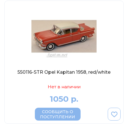
Солдатики MagSold
Моделстрой
Компаньон
V43
Промтрактор
Три А Студио
Старт-43
Maxichamps (Minichamps)
550116-STR Opel Kapitan 1958, red/white
Наши грузовики
Max-Models
Нет в наличии
Дилерские модели Белорусский
1050 р.
ModelPro
СООБЩИТЬ О
Ателье Etch Models
ПОСТУПЛЕНИИ
MotorMax