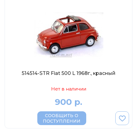
Tamiya
Heller
Jas
ICM
Восточный Экспресс
Макет-MSD
Ark Models
EK Castings
514514-STR Fiat 500 L 1968г., красный
Солдатики Публия
Нет в наличии
Новый век
900 р.
Студия Ронин
Старая школа
СООБЩИТЬ О
BBurago
ПОСТУПЛЕНИИ
Серебряная ладья