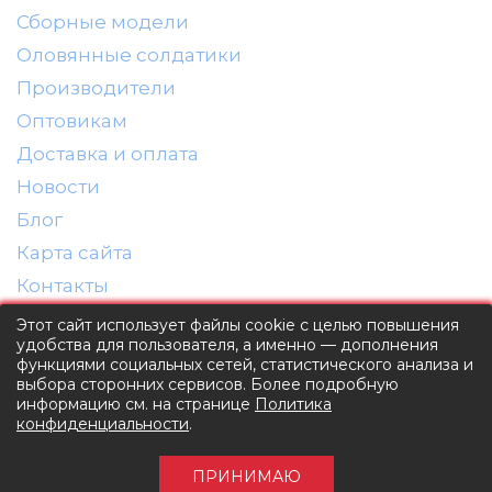
AVD MODELS
Сборные модели
Luxury
Оловянные солдатики
Prommodel43
Производители
Наш автопром
Оптовикам
U Саратов
Доставка и оплата
Новости
New Ray
Блог
"АГАТ-М"
Карта сайта
Yat Ming
Контакты
Mattel
г. Москва
Этот сайт использует файлы cookie с целью повышения
Ultra models
удобства для пользователя, а именно — дополнения
ул. Промышленная, д. 11
SSM
функциями социальных сетей, статистического анализа и
agat-mv@mail.ru
выбора сторонних сервисов. Более подробную
Автоистория
8(495) 374-16-60
информацию см. на странице
Политика
конфиденциальности
.
Советский автобус
Заказать звонок
Моссар (АГАТ-М)
ПРИНИМАЮ