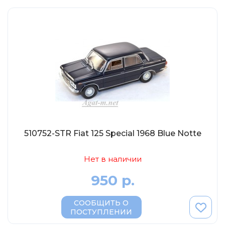
МР-Студия
OPUS
Частный мастер
Студия "СПБМ"
MODIMIO Collections
I-Scale
Мастерская ГОСТ
Студия Мал
J-Collection
510752-STR Fiat 125 Special 1968 Blue Notte
Diecast 43
Нет в наличии
Morrison
950 р.
LenmodeL
OXFORD
СООБЩИТЬ О
ПОСТУПЛЕНИИ
Motorart