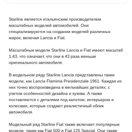
Abrex
Greenlight
Starline является итальянским производителем 
Maestro-Wheels
масштабных моделей автомобилей. Они 
NorthStarModels
специализируются на создании моделей различных 
марок, включая Lancia и Fiat.

Rastar
MCG
Масштабные модели Starline Lancia и Fiat имеют масштаб 
1:43, что означает, что они в 43 раза меньше 
Неизвестный производитель
оригинального автомобиля.

ПАО КАМАЗ
В модельном ряду Starline Lancia представлены такие 
Spark
модели, как Lancia Flaminia Presidenziale 1961. Каждая из 
VVMODELS
них точно воспроизведена в мельчайших деталях, с 
учетом особенностей дизайна и кузова. А также 
Ашет-Коллекция (Hachette)
поставляются с деталями под капотом, интерьером и 
колесами, которые создают реалистичный облик 
Металл-пласт
автомобиля.

Minichamps
Модельный ряд Starline Fiat также включает популярные 
Garage
модели, такие как Fiat 500 и Fiat 125 Special. Они также 