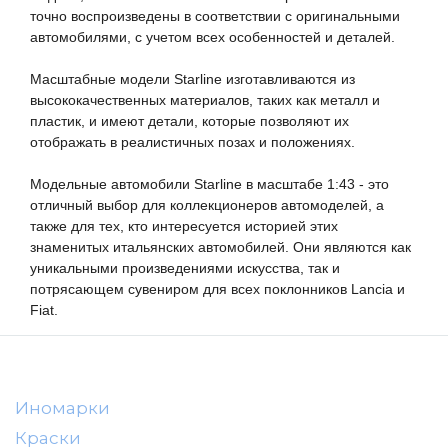
MSModels
точно воспроизведены в соответствии с оригинальными 
автомобилями, с учетом всех особенностей и деталей.

WhiteBox
Premium X
Масштабные модели Starline изготавливаются из 
высококачественных материалов, таких как металл и 
Premium Classixxs
пластик, и имеют детали, которые позволяют их 
Car Badge Design
отображать в реалистичных позах и положениях.

Norev
Модельные автомобили Starline в масштабе 1:43 - это 
Aoshima
отличный выбор для коллекционеров автомоделей, а 
также для тех, кто интересуется историей этих 
Autoart
знаменитых итальянских автомобилей. Они являются как 
Kyosho
уникальными произведениями искусства, так и 
потрясающем сувениром для всех поклонников Lancia и 
IXO
Fiat.
Highway61
Truescale
Spark/Adler
Иномарки
Neo
Краски