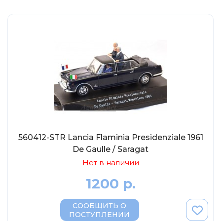
Eligor
Schuco
Direkt Collections
Петроградъ и S&B
Maketoff
НАМИ
Декали (Украина)
ЖБИ (СМУ-23.S)
Звезда
560412-STR Lancia Flaminia Presidenziale 1961
Atlas
De Gaulle / Saragat
Altaya
Нет в наличии
Starline
1200 р.
Ebbro
СООБЩИТЬ О
Potato Car
ПОСТУПЛЕНИИ