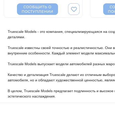
СООБЩИТЬ О
С
ПОСТУПЛЕНИИ
ПО
Truescale Models - это компания, специализирующаяся на со
деталями.

Truescale известны своей точностью и реалистичностью. Они в
внутренние особенности. Каждый элемент модели максимально
Truescale Models выпускает модели автомобилей разных марок
Качество и детализация Truescale делают их отличным выборо
автомобиля, но и обладают художественной ценностью, явля
В целом, Truescale Models предлагает подлинность и высоко
эстетического наслаждения.