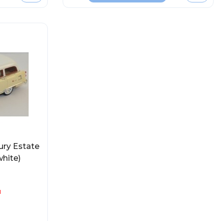
ury Estate
hite)
и