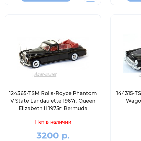
124365-TSM Rolls-Royce Phantom
144315-TS
V State Landaulette 1967г. Queen
Wagon
Elizabeth II 1975г. Bermuda
Нет в наличии
3200 р.