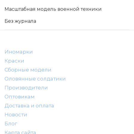
Tamiya
Масштабная модель военной техники
Heller
Без журнала
Jas
ICM
Восточный Экспресс
Макет-MSD
Иномарки
Ark Models
Краски
Сборные модели
EK Castings
Оловянные солдатики
Солдатики Публия
Производители
Новый век
Оптовикам
Студия Ронин
Доставка и оплата
Старая школа
Новости
BBurago
Блог
Серебряная ладья
Карта сайта