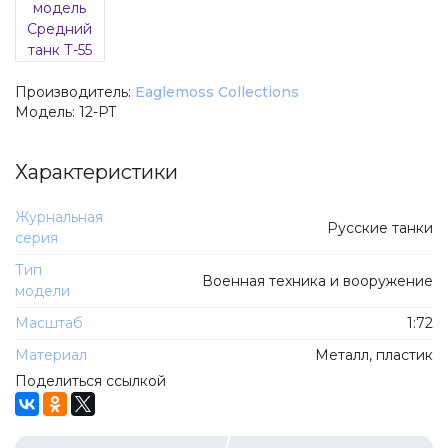
Оловянные солдатики
Hobby I Work
Фигурки
Del Prado
Скоро
Frontline Figures
Производитель:
Eaglemoss Collections
Уценка
UM43
Модель:
12-РТ
Комиссионка
Ниена
Статьи
Характеристики
Doctor Decal
Типы моделей
Canter
Журнальная
Русские танки
Автобусы
ПТВ-Сибирь
серия
Мотоциклы
Ашет-Бокс
Тип
Военная техника и вооружение
модели
Тракторы
Мечта Коллекционера
Масштаб
1:72
Троллейбусы и трамваи
GLM Stamp Models
Материал
Металл, пластик
Rye Field Models
Поделиться ссылкой
Журнальная серия
DEMPRICE
Автомобиль на службе
Автопанорама
Автолегенды СССР