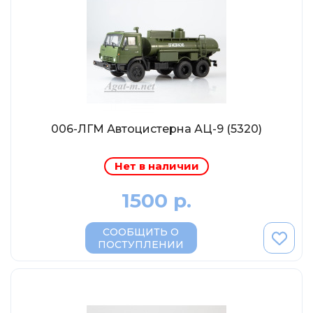
MSModels
WhiteBox
Premium X
Premium Classixxs
Car Badge Design
Norev
006-ЛГМ Автоцистерна АЦ-9 (5320)
Aoshima
Autoart
Нет в наличии
Kyosho
1500 р.
IXO
Highway61
СООБЩИТЬ О
ПОСТУПЛЕНИИ
Truescale
Spark/Adler
Neo