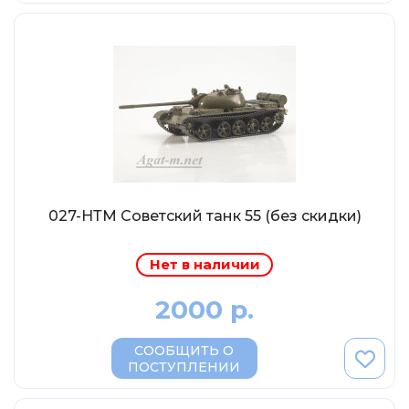
Eligor
Schuco
Direkt Collections
Петроградъ и S&B
Maketoff
НАМИ
Декали (Украина)
ЖБИ (СМУ-23.S)
027-НТМ Советский танк 55 (без скидки)
Звезда
Нет в наличии
Atlas
Altaya
2000 р.
Starline
СООБЩИТЬ О
Ebbro
ПОСТУПЛЕНИИ
Potato Car