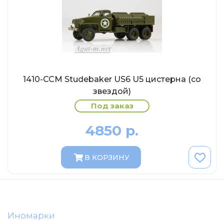
AVD MODELS
Luxury
Prommodel43
Наш автопром
U Саратов
1410-ССМ Studebaker US6 U5 цистерна (со
New Ray
звездой)
"АГАТ-М"
Под заказ
Yat Ming
4850 р.
Mattel
Ultra models
В КОРЗИНУ
SSM
Автоистория
Советский автобус
Моссар (АГАТ-М)
Иномарки