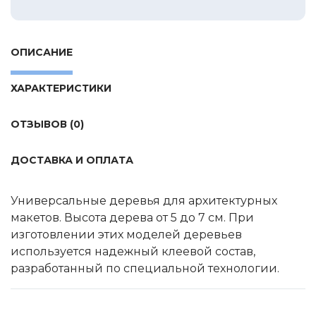
Tamiya
Heller
Jas
ОПИСАНИЕ
ICM
ХАРАКТЕРИСТИКИ
Восточный Экспресс
Макет-MSD
ОТЗЫВОВ (0)
Ark Models
ДОСТАВКА И ОПЛАТА
EK Castings
Солдатики Публия
Универсальные деревья для архитектурных
Новый век
макетов. Высота дерева от 5 до 7 см. При
Студия Ронин
изготовлении этих моделей деревьев
используется надежный клеевой состав,
Старая школа
разработанный по специальной технологии.
BBurago
Серебряная ладья