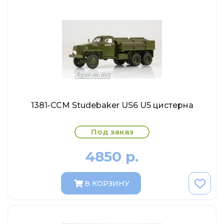
Abrex
Greenlight
Maestro-Wheels
NorthStarModels
Rastar
MCG
Неизвестный производитель
1381-ССМ Studebaker US6 U5 цистерна
ПАО КАМАЗ
Под заказ
Spark
VVMODELS
4850 р.
Ашет-Коллекция (Hachette)
Металл-пласт
В КОРЗИНУ
Minichamps
Garage