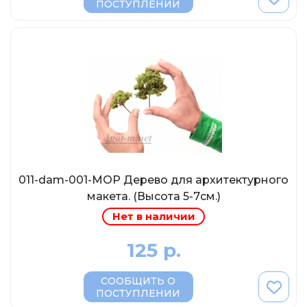
ПОСТУПЛЕНИИ
МР-Студия
OPUS
Частный мастер
Студия "СПБМ"
MODIMIO Collections
I-Scale
Мастерская ГОСТ
Студия Мал
011-dam-001-МОР Дерево для архитектурного
J-Collection
макета. (Высота 5-7см.)
Diecast 43
Нет в наличии
Morrison
125 р.
LenmodeL
OXFORD
СООБЩИТЬ О
Motorart
ПОСТУПЛЕНИИ