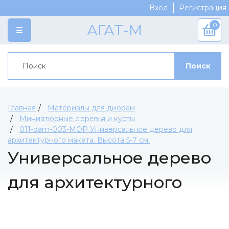
Вход
Регистрация
0
АГАТ-М
КАТАЛОГ
Поиск
Категории
ПРОИЗВОДИТЕЛИ
Марки моделей
Crazy Classic Team
СКОРО
Журнальная серия
AGES
ДОСТАВКА И ОПЛАТА
Главная
Материалы для диорам
Сборные модели
Миниатюрные деревья и кусты
Koof
СКИДКИ
011-dam-003-МОР Универсальное дерево для
Краски
Replica
АКЦИИ
архитектурного макета. Высота 5-7 см.
Модельная химия
Ратник
Универсальное дерево
КОНТАКТЫ
Доработка модели
Мир в Миниатюре
для архитектурного
Аксессуары
Артель-Мастер
Материалы для диорам
Vminiatures
макета. Высота 5-7 см.
Инструменты
Ominiatura