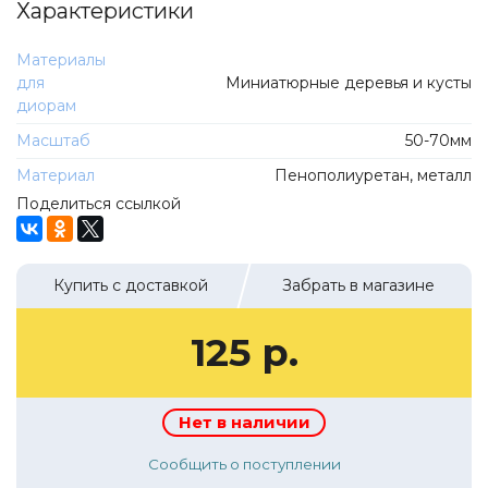
Характеристики
ТехноПарк
Советские автомобили
Hasegawa
Материалы
Автолегенды новая эпоха
К Резина
для
Миниатюрные деревья и кусты
Автолегенды СССР Грузовики
диорам
Mirage-Hobby
Бренды
Масштаб
50-70мм
Студия А.З.С.
Материал
ВАЗ
Пенополиуретан, металл
ЧудотвороFF
Поделиться ссылкой
Камский
Lastochka
Икарус
EVR-mini
УАЗ
Купить с доставкой
Забрать в магазине
MAKSIPROF
КолхоZZ Division
125 р.
Мастерская SEC
Amercom
Нет в наличии
Cararama
Hobby Boss
Сообщить о поступлении