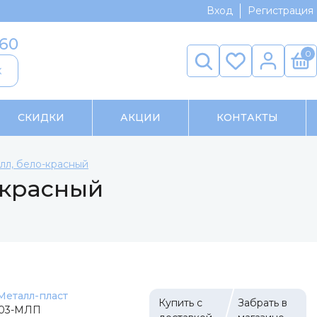
Вход
Регистрация
-60
0
к
СКИДКИ
АКЦИИ
КОНТАКТЫ
лл, бело-красный
-красный
Металл-пласт
Купить с
Забрать в
-03-МЛП