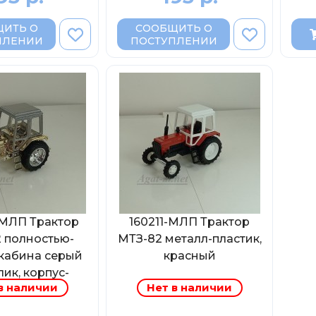
ИТЬ О
СООБЩИТЬ О
ПЛЕНИИ
ПОСТУПЛЕНИИ
-МЛП Трактор
160211-МЛП Трактор
 полностью-
МТЗ-82 металл-пластик,
(кабина серый
красный
ик, корпус-
в наличии
Нет в наличии
олото)