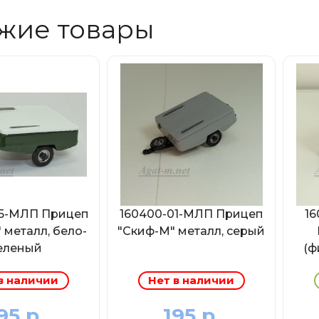
жие товары
05-МЛП Прицеп
160400-01-МЛП Прицеп
16
 металл, бело-
"Скиф-М" металл, серый
еленый
(ф
в наличии
Нет в наличии
95 р.
195 р.