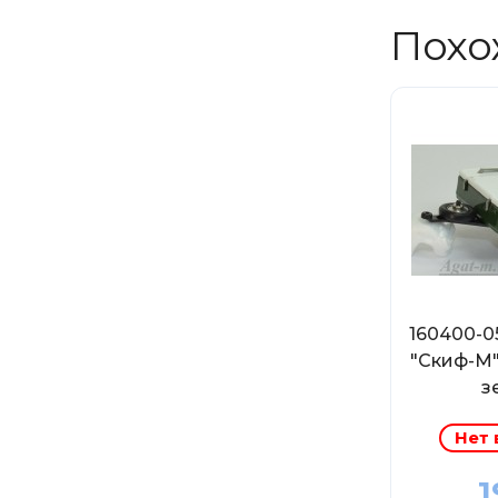
Похо
160400-
"Скиф-М"
з
Нет 
1