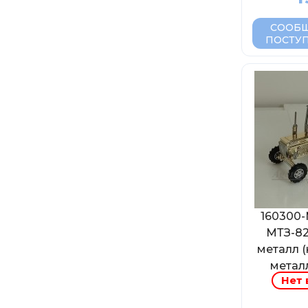
СООБЩ
ПОСТУ
160300
МТЗ-82
металл 
металл
Нет 
з