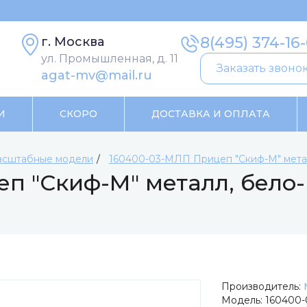
8(495) 374-16
г. Москва
ул. Промышленная, д. 11
Заказать звоно
agat-mv@mail.ru
И
СКОРО
ДОСТАВКА И ОПЛАТА
сштабные модели
160400-03-МЛП Прицеп "Скиф-М" мета
п "Скиф-М" металл, бело
Производитель:
Модель:
160400