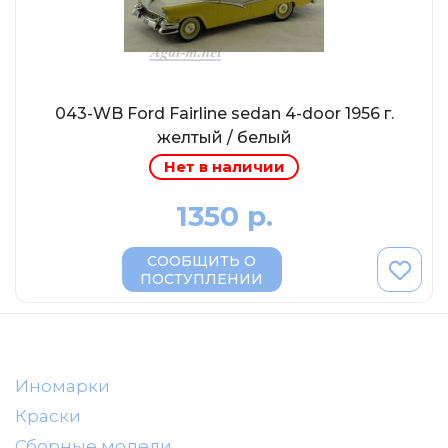
AVD MODELS
Luxury
Prommodel43
Наш автопром
043-WB Ford Fairline sedan 4-door 1956 г.
U Саратов
желтый / белый
Нет в наличии
New Ray
"АГАТ-М"
1350 р.
Yat Ming
СООБЩИТЬ О
Mattel
ПОСТУПЛЕНИИ
Ultra models
SSM
Автоистория
Иномарки
Советский автобус
Краски
Моссар (АГАТ-М)
Сборные модели