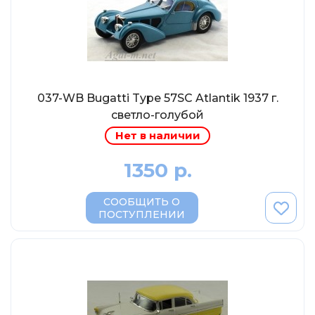
MSModels
WhiteBox
Premium X
Premium Classixxs
Car Badge Design
037-WB Bugatti Type 57SC Atlantik 1937 г.
светло-голубой
Norev
Нет в наличии
Aoshima
Autoart
1350 р.
Kyosho
СООБЩИТЬ О
IXO
ПОСТУПЛЕНИИ
Highway61
Truescale
Spark/Adler
Neo