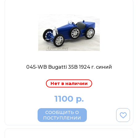
МР-Студия
OPUS
Частный мастер
Студия "СПБМ"
MODIMIO Collections
I-Scale
Мастерская ГОСТ
045-WB Bugatti 35B 1924 г. синий
Студия Мал
J-Collection
Нет в наличии
Diecast 43
1100 р.
Morrison
LenmodeL
СООБЩИТЬ О
ПОСТУПЛЕНИИ
OXFORD
Motorart