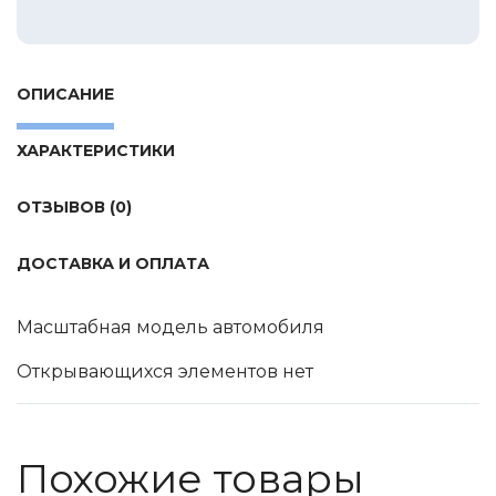
Tamiya
Heller
Jas
ОПИСАНИЕ
ICM
ХАРАКТЕРИСТИКИ
Восточный Экспресс
Макет-MSD
ОТЗЫВОВ (0)
Ark Models
EK Castings
ДОСТАВКА И ОПЛАТА
Солдатики Публия
Масштабная модель автомобиля
Новый век
Студия Ронин
Открывающихся элементов нет
Старая школа
BBurago
Похожие товары
Серебряная ладья