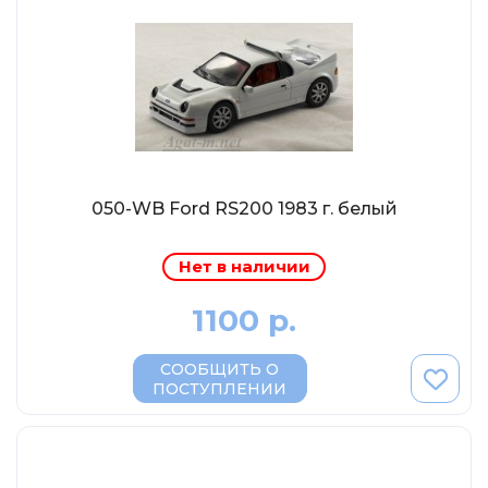
Eligor
Schuco
Direkt Collections
Петроградъ и S&B
Maketoff
НАМИ
050-WB Ford RS200 1983 г. белый
Декали (Украина)
ЖБИ (СМУ-23.S)
Нет в наличии
Звезда
1100 р.
Atlas
Altaya
СООБЩИТЬ О
ПОСТУПЛЕНИИ
Starline
Ebbro
Potato Car