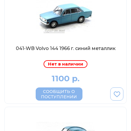
Abrex
Greenlight
Maestro-Wheels
NorthStarModels
Rastar
041-WB Volvo 144 1966 г. синий металлик
MCG
Неизвестный производитель
Нет в наличии
ПАО КАМАЗ
1100 р.
Spark
VVMODELS
СООБЩИТЬ О
Ашет-Коллекция (Hachette)
ПОСТУПЛЕНИИ
Металл-пласт
Minichamps
Garage