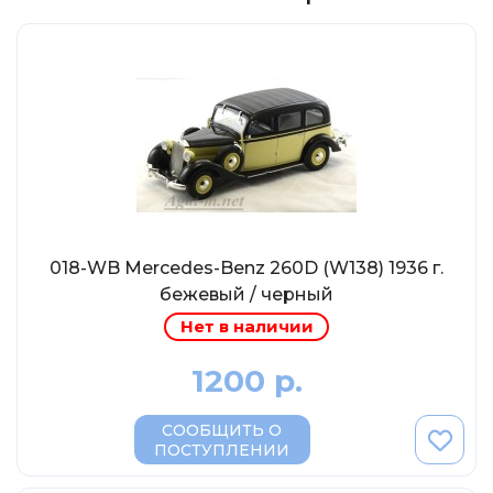
Солдатики MagSold
Моделстрой
Компаньон
V43
Промтрактор
Три А Студио
Старт-43
Maxichamps (Minichamps)
018-WB Mercedes-Benz 260D (W138) 1936 г.
Наши грузовики
бежевый / черный
Нет в наличии
Max-Models
Дилерские модели Белорусский
1200 р.
ModelPro
СООБЩИТЬ О
Ателье Etch Models
ПОСТУПЛЕНИИ
MotorMax