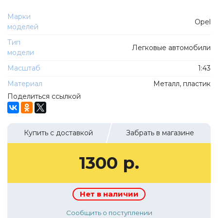
ТехноПарк
Советские автомобили
Марки
Hasegawa
Opel
моделей
Автолегенды новая эпоха
К Резина
Тип
Автолегенды СССР Грузовики
Легковые автомобили
Mirage-Hobby
модели
Бренды
Студия А.З.С.
Масштаб
1:43
ВАЗ
ЧудотвороFF
Материал
Металл, пластик
Камский
Поделиться ссылкой
Lastochka
Икарус
EVR-mini
УАЗ
MAKSIPROF
Купить с доставкой
Забрать в магазине
КолхоZZ Division
1300 р.
Мастерская SEC
Amercom
Cararama
Нет в наличии
Hobby Boss
Сообщить о поступлении