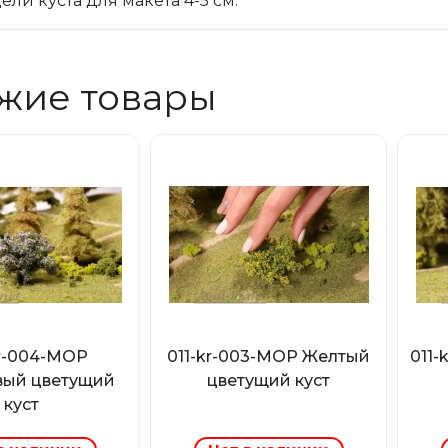
ли куста для макета 4-5 см.
жие товары
kr-004-МОР
011-kr-003-МОР Желтый
011
вый цветущий
цветущий куст
куст