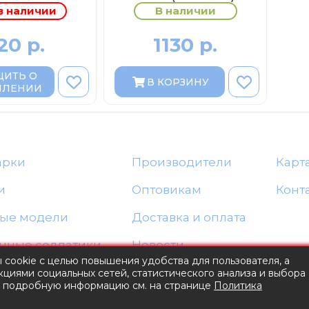
в наличии
В наличии
20 р.
1130 р.
ИТЬ О
В КОРЗИНУ
ПЛЕНИИ
арки
Производители
Карт
и
Оптовикам
Конт
ые модели
Доставка и оплата
нные солдатики
Новости
ы cookie с целью повышения удобства для пользователя, а
Блог
циями социальных сетей, статистического анализа и выбора
е подробную информацию см. на странице
Политика