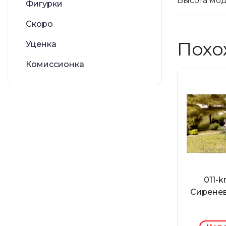
Высота моде
Фигурки
Скоро
Похо
Уценка
Комиссионка
011-
Сирене