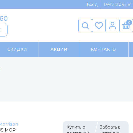
Вход
Регистрация
-60
0
к
СКИДКИ
АКЦИИ
КОНТАКТЫ
т
Morrison
Купить с
Забрать в
005-МОР