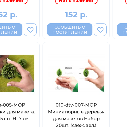
в наличии
Нет в наличии
52 р.
152 р.
ИТЬ О
СООБЩИТЬ О
ПЛЕНИИ
ПОСТУПЛЕНИИ
П
ee-005-МОР
010-dtv-007-МОР
ки для макета.
Миниатюрные деревья
5 шт. H=7 cм
для макетов Набор
20шт. (свеж. зел.)