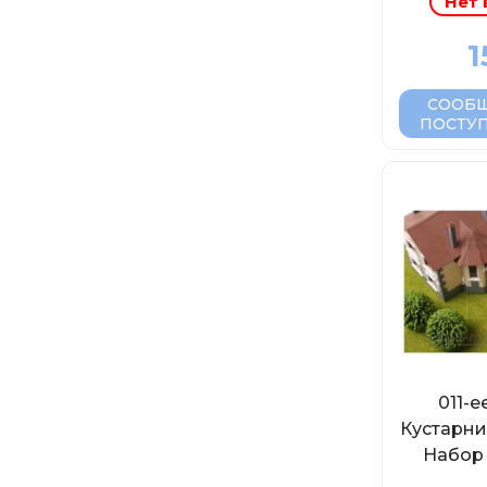
Нет 
1
СООБЩ
ПОСТУ
011-
Кустарни
Набор 