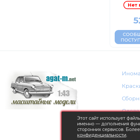
Нет 
5
СООБЩ
ПОСТУ
Ином
Краск
Сборн
Оловя
Этот сайт использует файл
именно — дополнения функ
сторонних сервисов. Боле
конфиденциальности
.