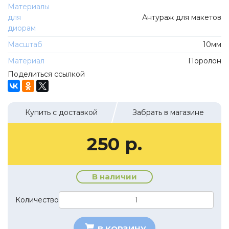
ТехноПарк
Материалы
Советские автомобили
для
Антураж для макетов
Hasegawa
диорам
Автолегенды новая эпоха
К Резина
Масштаб
10мм
Автолегенды СССР Грузовики
Mirage-Hobby
Материал
Поролон
Бренды
Студия А.З.С.
Поделиться ссылкой
ВАЗ
ЧудотвороFF
Камский
Lastochka
Купить с доставкой
Забрать в магазине
Икарус
EVR-mini
УАЗ
MAKSIPROF
250 р.
КолхоZZ Division
Мастерская SEC
В наличии
Amercom
Количество
Cararama
Hobby Boss
В КОРЗИНУ