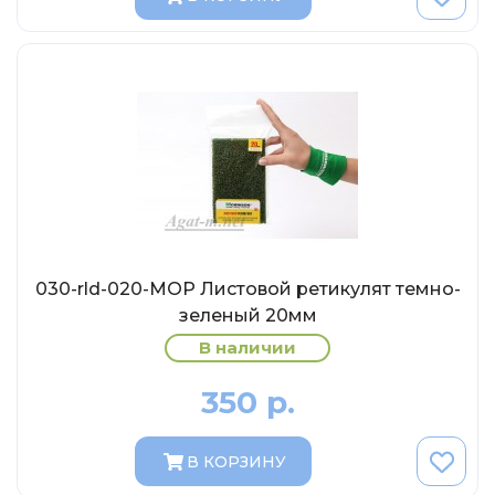
Eligor
Schuco
Direkt Collections
Петроградъ и S&B
Maketoff
НАМИ
Декали (Украина)
ЖБИ (СМУ-23.S)
030-rld-020-МОР Листовой ретикулят темно-
Звезда
зеленый 20мм
Atlas
В наличии
Altaya
350 р.
Starline
Ebbro
В КОРЗИНУ
Potato Car