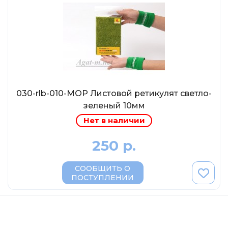
AVD MODELS
Luxury
Prommodel43
Наш автопром
U Саратов
New Ray
030-rlb-010-МОР Листовой ретикулят светло-
"АГАТ-М"
зеленый 10мм
Yat Ming
Нет в наличии
Mattel
250 р.
Ultra models
SSM
СООБЩИТЬ О
ПОСТУПЛЕНИИ
Автоистория
Советский автобус
Моссар (АГАТ-М)