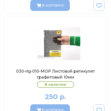
МР-Студия
В КОРЗИНУ
OPUS
Частный мастер
Студия "СПБМ"
MODIMIO Collections
I-Scale
Мастерская ГОСТ
Студия Мал
J-Collection
030-rlg-010-МОР Листовой ретикулят
Diecast 43
графитовый 10мм
Morrison
В наличии
LenmodeL
250 р.
OXFORD
Motorart
В КОРЗИНУ