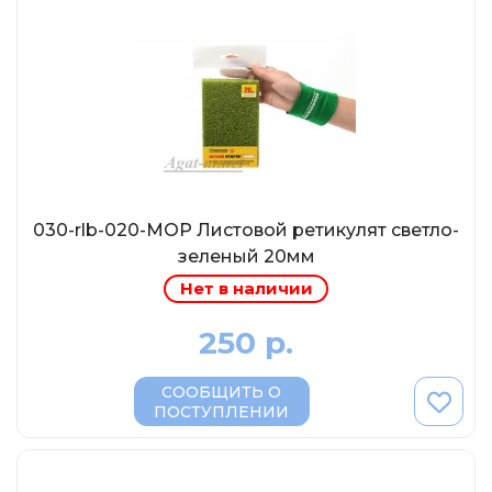
MSModels
WhiteBox
Premium X
Premium Classixxs
Car Badge Design
Norev
Aoshima
030-rlb-020-МОР Листовой ретикулят светло-
Autoart
зеленый 20мм
Нет в наличии
Kyosho
IXO
250 р.
Highway61
СООБЩИТЬ О
Truescale
ПОСТУПЛЕНИИ
Spark/Adler
Neo