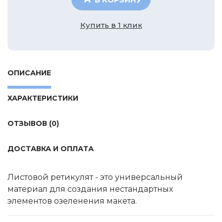
Tamiya
Heller
Купить в 1 клик
Jas
ICM
Восточный Экспресс
ОПИСАНИЕ
Макет-MSD
ХАРАКТЕРИСТИКИ
Ark Models
EK Castings
ОТЗЫВОВ (0)
Солдатики Публия
Новый век
ДОСТАВКА И ОПЛАТА
Студия Ронин
Листовой ретикулят - это универсальный
Старая школа
материал для создания нестандартных
BBurago
элементов озеленения макета.
Серебряная ладья