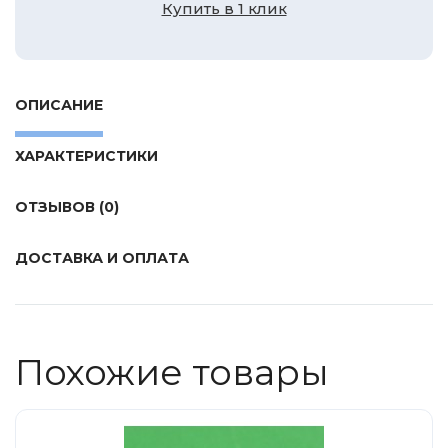
Купить в 1 клик
Tamiya
Heller
Jas
ОПИСАНИЕ
ICM
Восточный Экспресс
ХАРАКТЕРИСТИКИ
Макет-MSD
Ark Models
ОТЗЫВОВ (0)
EK Castings
ДОСТАВКА И ОПЛАТА
Солдатики Публия
Новый век
Студия Ронин
Похожие товары
Старая школа
BBurago
Серебряная ладья