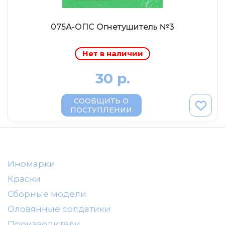
AVD MODELS
Luxury
075А-ОПС Огнетушитель №3
Prommodel43
Наш автопром
Нет в наличии
U Саратов
30 р.
New Ray
СООБЩИТЬ О
"АГАТ-М"
ПОСТУПЛЕНИИ
Yat Ming
Mattel
Ultra models
Иномарки
SSM
Краски
Автоистория
Сборные модели
Советский автобус
Оловянные солдатики
Моссар (АГАТ-М)
Производители