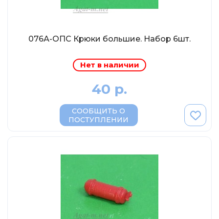
MSModels
WhiteBox
Premium X
076А-ОПС Крюки большие. Набор 6шт.
Premium Classixxs
Нет в наличии
Car Badge Design
Norev
40 р.
Aoshima
СООБЩИТЬ О
Autoart
ПОСТУПЛЕНИИ
Kyosho
IXO
Highway61
Truescale
Spark/Adler
Neo