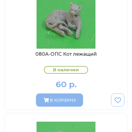
Солдатики MagSold
Моделстрой
Компаньон
V43
Промтрактор
Три А Студио
080А-ОПС Кот лежащий
Старт-43
Maxichamps (Minichamps)
В наличии
Наши грузовики
60 р.
Max-Models
Дилерские модели Белорусский
В КОРЗИНУ
ModelPro
Ателье Etch Models
MotorMax