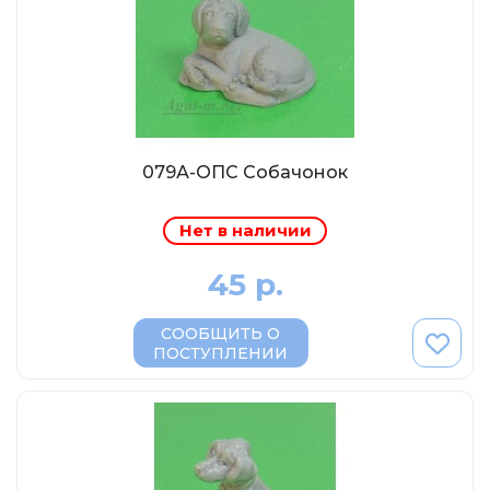
МР-Студия
OPUS
Частный мастер
Студия "СПБМ"
MODIMIO Collections
079А-ОПС Собачонок
I-Scale
Мастерская ГОСТ
Нет в наличии
Студия Мал
45 р.
J-Collection
Diecast 43
СООБЩИТЬ О
ПОСТУПЛЕНИИ
Morrison
LenmodeL
OXFORD
Motorart