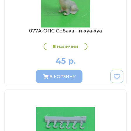
Abrex
Greenlight
Maestro-Wheels
NorthStarModels
077А-ОПС Собака Чи-хуа-хуа
Rastar
В наличии
MCG
45 р.
Неизвестный производитель
ПАО КАМАЗ
В КОРЗИНУ
Spark
VVMODELS
Ашет-Коллекция (Hachette)
Металл-пласт
Minichamps
Garage