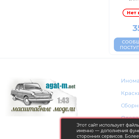
Нет 
3
СООБЩ
ПОСТУ
Ином
Краск
Сборн
Оловя
Этот сайт использует файл
именно — дополнения функ
сторонних сервисов. Боле