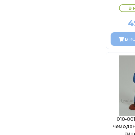
В 
4
В К
010-00
чемодан
син