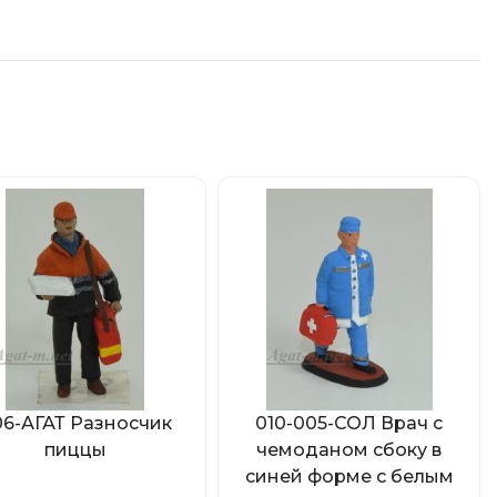
6-АГАТ Разносчик
010-005-СОЛ Врач c
пиццы
чемоданом сбоку в
синей форме с белым