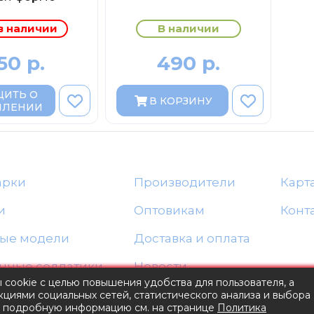
в наличии
В наличии
50 р.
490 р.
ИТЬ О
В КОРЗИНУ
ПЛЕНИИ
арки
Производители
Карт
и
Оптовикам
Конт
ые модели
Доставка и оплата
нные солдатики
Новости
ы cookie с целью повышения удобства для пользователя, а
Блог
циями социальных сетей, статистического анализа и выбора
е подробную информацию см. на странице
Политика