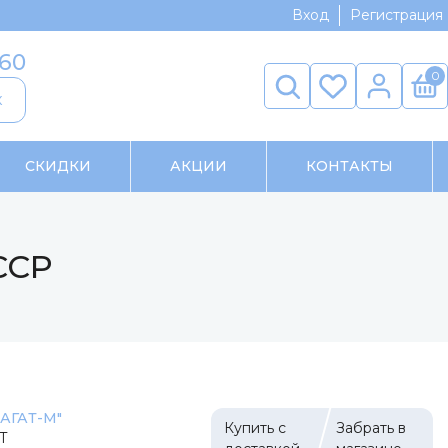
Вход
Регистрация
-60
0
к
СКИДКИ
АКЦИИ
КОНТАКТЫ
ССР
"АГАТ-М"
Купить с
Забрать в
Т