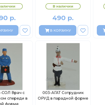
наличии
В наличии
90 р.
490 р.
ОРЗИНУ
В КОРЗИНУ
1-СОЛ Врач с
003-АГАТ Сотрудник
ом спереди в
ОРУД в парадной форме
ей форме