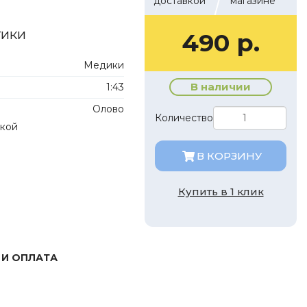
доставкой
магазине
тики
490 р.
Медики
В наличии
1:43
Олово
Количество
лкой
В КОРЗИНУ
Купить в 1 клик
 И ОПЛАТА