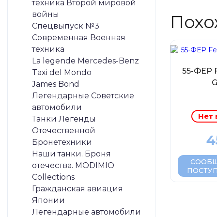
техника Второй мировой
войны
Похо
Спецвыпуск №3
Современная Военная
техника
La legende Mercedes-Benz
55-ФЕР F
Taxi del Mondo
G
James Bond
Легендарные Советские
автомобили
Нет 
Танки Легенды
Отечественной
4
Бронетехники
Наши танки. Броня
СООБЩ
отечества. MODIMIO
ПОСТУ
Collections
Гражданская авиация
Японии
Легендарные автомобили