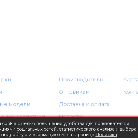
арки
Производители
Карт
и
Оптовикам
Конт
ые модели
Доставка и оплата
нные солдатики
Новости
ы cookie с целью повышения удобства для пользователя, а
Блог
циями социальных сетей, статистического анализа и выбора
е подробную информацию см. на странице
Политика