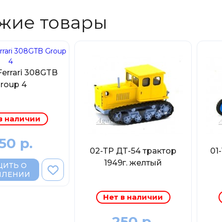
жие товары
errari 308GTB
roup 4
в наличии
50 р.
02-ТР ДТ-54 трактор
01
1949г. желтый
ИТЬ О
ПЛЕНИИ
Нет в наличии
250 р.