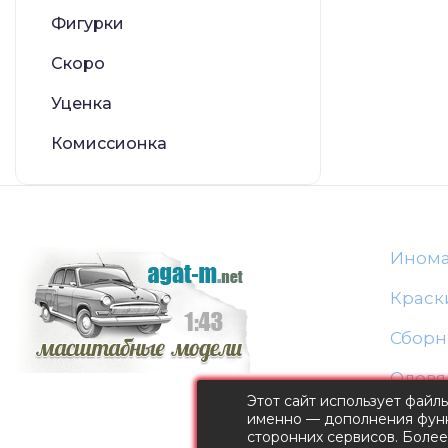
Фигурки
Скоро
Уценка
Комиссионка
Ином
Краск
Сборн
Оловя
Этот сайт использует файл
именно — дополнения функ
сторонних сервисов. Боле