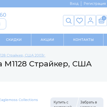
Вход
Регистрация
-60
0
к
СКИДКИ
АКЦИИ
КОНТАКТЫ
28 Страйкер, США 2003г.
 М1128 Страйкер, США
Eaglemoss Collections
Купить с
Забрать в