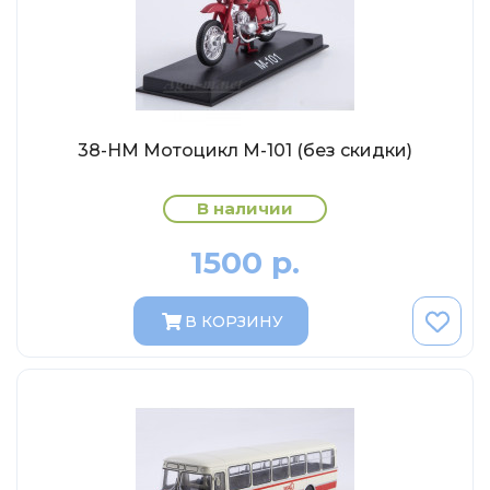
МР-Студия
OPUS
Частный мастер
Студия "СПБМ"
MODIMIO Collections
38-НМ Мотоцикл М-101 (без скидки)
I-Scale
В наличии
Мастерская ГОСТ
1500 р.
Студия Мал
J-Collection
В КОРЗИНУ
Diecast 43
Morrison
LenmodeL
OXFORD
Motorart