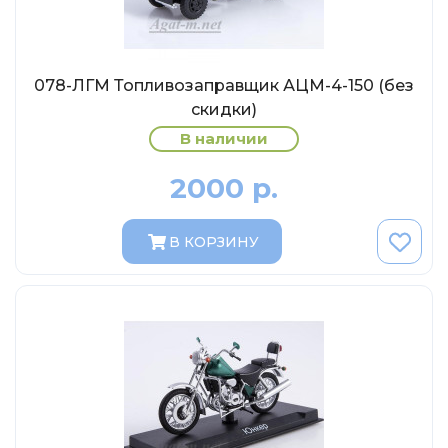
Abrex
Greenlight
Maestro-Wheels
078-ЛГМ Топливозаправщик АЦМ-4-150 (без
NorthStarModels
скидки)
Rastar
В наличии
MCG
2000 р.
Неизвестный производитель
ПАО КАМАЗ
В КОРЗИНУ
Spark
VVMODELS
Ашет-Коллекция (Hachette)
Металл-пласт
Minichamps
Garage