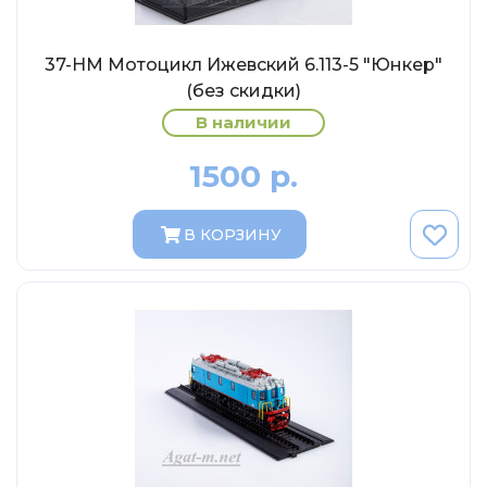
MSModels
WhiteBox
37-НМ Мотоцикл Ижевский 6.113-5 "Юнкер"
Premium X
(без скидки)
Premium Classixxs
В наличии
Car Badge Design
1500 р.
Norev
Aoshima
В КОРЗИНУ
Autoart
Kyosho
IXO
Highway61
Truescale
Spark/Adler
Neo