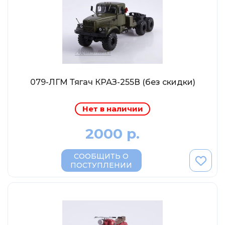
Солдатики MagSold
Моделстрой
Компаньон
V43
Промтрактор
079-ЛГМ Тягач КРАЗ-255В (без скидки)
Три А Студио
Старт-43
Нет в наличии
Maxichamps (Minichamps)
2000 р.
Наши грузовики
Max-Models
СООБЩИТЬ О
ПОСТУПЛЕНИИ
Дилерские модели Белорусский
ModelPro
Ателье Etch Models
MotorMax