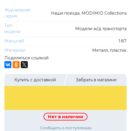
ТехноПарк
Советские автомобили
Журнальная
Hasegawa
Наши поезда, MODIMIO Collections
серия
Автолегенды новая эпоха
К Резина
Тип
Автолегенды СССР Грузовики
Модели ж/д транспорта
Mirage-Hobby
модели
Бренды
Студия А.З.С.
Масштаб
1:87
ВАЗ
ЧудотвороFF
Материал
Металл, пластик
Камский
Поделиться ссылкой
Lastochka
Икарус
EVR-mini
УАЗ
MAKSIPROF
Купить с доставкой
Забрать в магазине
КолхоZZ Division
2400 р.
Мастерская SEC
Amercom
Cararama
Нет в наличии
Hobby Boss
Сообщить о поступлении