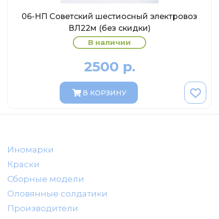
AVD MODELS
06-НП Советский шестиосный электровоз
Luxury
ВЛ22м (без скидки)
Prommodel43
В наличии
Наш автопром
2500 р.
U Саратов
New Ray
В КОРЗИНУ
"АГАТ-М"
Yat Ming
Mattel
Ultra models
Иномарки
SSM
Краски
Автоистория
Сборные модели
Советский автобус
Оловянные солдатики
Производители
Моссар (АГАТ-М)