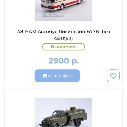
Eligor
Schuco
Direkt Collections
Петроградъ и S&B
48-НАМ Автобус Ликинский-677В (без
скидки)
Maketoff
В наличии
НАМИ
Декали (Украина)
2900 р.
ЖБИ (СМУ-23.S)
Звезда
В КОРЗИНУ
Atlas
Altaya
Starline
Ebbro
Potato Car