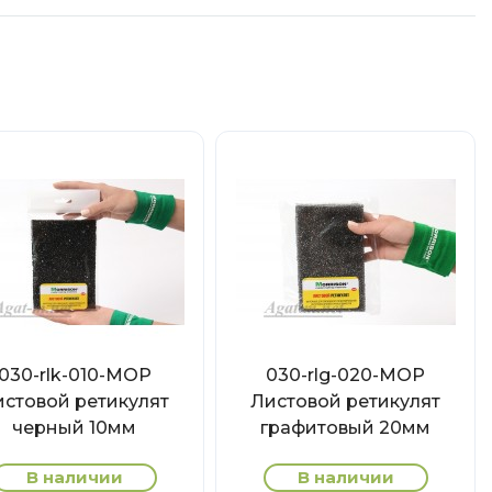
030-rlk-010-МОР
030-rlg-020-МОР
истовой ретикулят
Листовой ретикулят
черный 10мм
графитовый 20мм
В наличии
В наличии