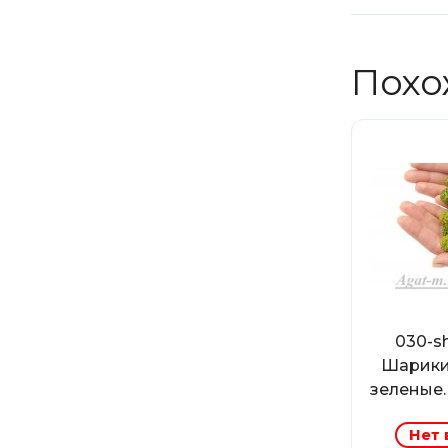
Похо
030-s
Шарики
зеленые. 
Нет 