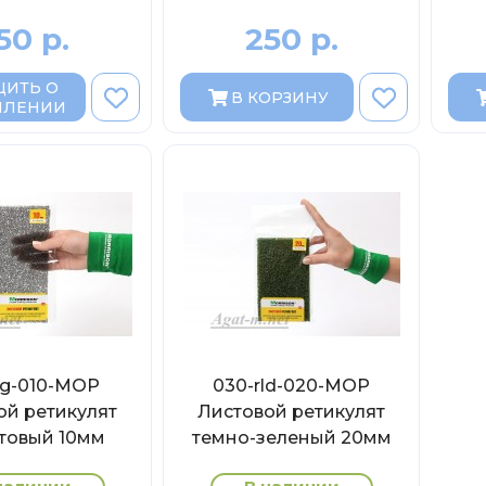
50 р.
250 р.
ИТЬ О
В КОРЗИНУ
ПЛЕНИИ
lg-010-МОР
030-rld-020-МОР
ой ретикулят
Листовой ретикулят
товый 10мм
темно-зеленый 20мм