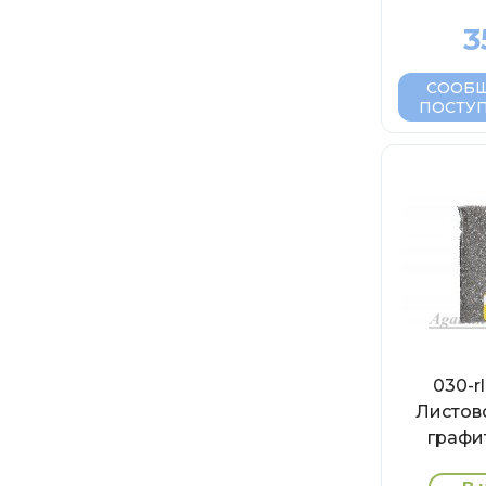
3
СООБЩ
ПОСТУ
030-r
Листов
графи