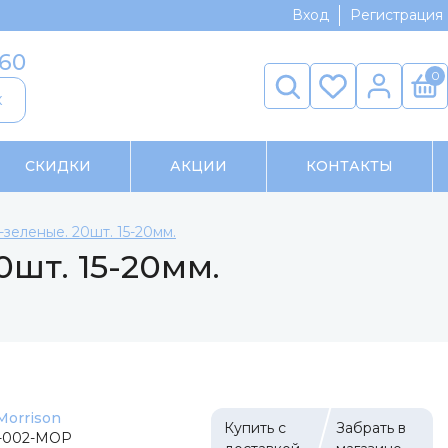
Вход
Регистрация
-60
0
к
СКИДКИ
АКЦИИ
КОНТАКТЫ
еленые. 20шт. 15-20мм.
шт. 15-20мм.
Morrison
Купить с
Забрать в
b-002-МОР