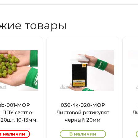
жие товары
hb-001-МОР
030-rlk-020-МОР
 ППУ светло-
Листовой ретикулят
Л
20шт. 10-13мм.
черный 20мм
в наличии
В наличии