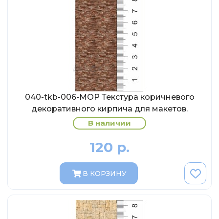
MSModels
WhiteBox
Premium X
Premium Classixxs
Car Badge Design
Norev
040-tkb-006-МОР Текстура коричневого
Aoshima
декоративного кирпича для макетов.
Autoart
В наличии
Kyosho
120 р.
IXO
Highway61
В КОРЗИНУ
Truescale
Spark/Adler
Neo