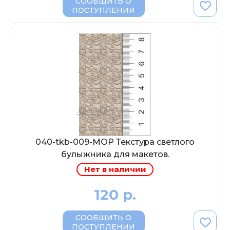
СООБЩИТЬ О
МР-Студия
ПОСТУПЛЕНИИ
OPUS
Частный мастер
Студия "СПБМ"
MODIMIO Collections
I-Scale
Мастерская ГОСТ
Студия Мал
J-Collection
040-tkb-009-МОР Текстура светлого
Diecast 43
булыжника для макетов.
Morrison
Нет в наличии
LenmodeL
120 р.
OXFORD
СООБЩИТЬ О
Motorart
ПОСТУПЛЕНИИ