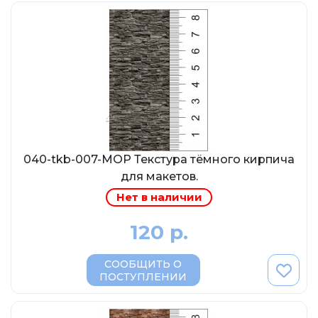
Abrex
Greenlight
Maestro-Wheels
NorthStarModels
Rastar
MCG
Неизвестный производитель
040-tkb-007-МОР Текстура тёмного кирпича
ПАО КАМАЗ
для макетов.
Spark
Нет в наличии
VVMODELS
120 р.
Ашет-Коллекция (Hachette)
Металл-пласт
СООБЩИТЬ О
ПОСТУПЛЕНИИ
Minichamps
Garage