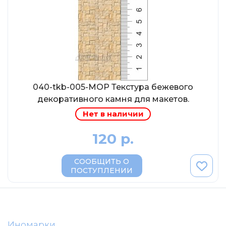
AVD MODELS
Luxury
Prommodel43
Наш автопром
U Саратов
New Ray
040-tkb-005-МОР Текстура бежевого
декоративного камня для макетов.
"АГАТ-М"
Нет в наличии
Yat Ming
Mattel
120 р.
Ultra models
СООБЩИТЬ О
SSM
ПОСТУПЛЕНИИ
Автоистория
Советский автобус
Моссар (АГАТ-М)
Иномарки