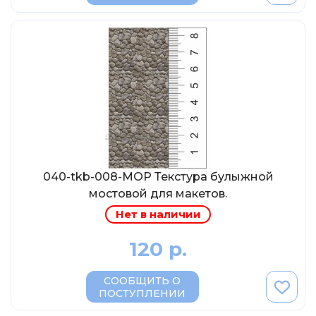
Eligor
Schuco
Direkt Collections
Петроградъ и S&B
Maketoff
НАМИ
Декали (Украина)
ЖБИ (СМУ-23.S)
040-tkb-008-МОР Текстура булыжной
Звезда
мостовой для макетов.
Atlas
Нет в наличии
Altaya
120 р.
Starline
Ebbro
СООБЩИТЬ О
ПОСТУПЛЕНИИ
Potato Car