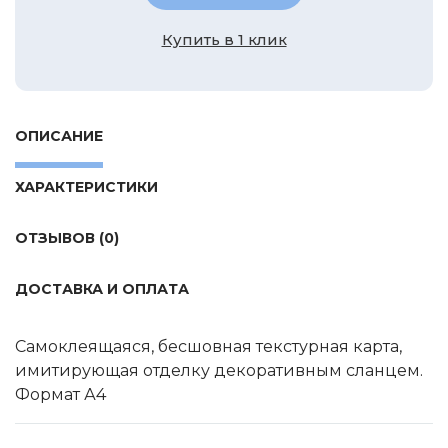
Tamiya
Купить в 1 клик
Heller
Jas
ICM
ОПИСАНИЕ
Восточный Экспресс
Макет-MSD
ХАРАКТЕРИСТИКИ
Ark Models
EK Castings
ОТЗЫВОВ (0)
Солдатики Публия
ДОСТАВКА И ОПЛАТА
Новый век
Студия Ронин
Самоклеящаяся, бесшовная текстурная карта,
Старая школа
имитирующая отделку декоративным сланцем.
BBurago
Формат А4
Серебряная ладья