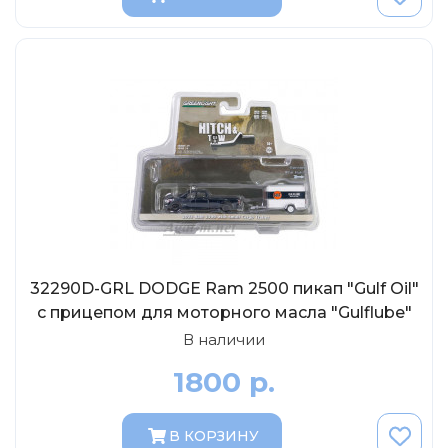
Eligor
Schuco
Direkt Collections
Петроградъ и S&B
Maketoff
НАМИ
Декали (Украина)
ЖБИ (СМУ-23.S)
Звезда
32290D-GRL DODGE Ram 2500 пикап "Gulf Oil"
Atlas
с прицепом для моторного масла "Gulflube"
Altaya
2023 Dark Blue, 1:64
В наличии
Starline
1800 р.
Ebbro
Potato Car
В КОРЗИНУ