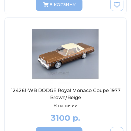
Tamiya
В КОРЗИНУ
Heller
Jas
ICM
Восточный Экспресс
Макет-MSD
Ark Models
EK Castings
Солдатики Публия
Новый век
124261-WB DODGE Royal Monaco Coupe 1977
Студия Ронин
Brown/Beige
В наличии
Старая школа
BBurago
3100 р.
Серебряная ладья