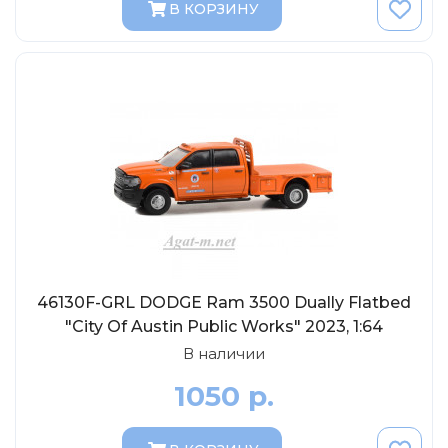
В КОРЗИНУ
Солдатики MagSold
Моделстрой
Компаньон
V43
Промтрактор
Три А Студио
Старт-43
Maxichamps (Minichamps)
Наши грузовики
Max-Models
46130F-GRL DODGE Ram 3500 Dually Flatbed
"City Of Austin Public Works" 2023, 1:64
Дилерские модели Белорусский
В наличии
ModelPro
1050 р.
Ателье Etch Models
MotorMax