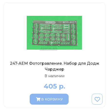
DeAgostini
Vitesse
Dip-Models
Classicbus
Eaglemoss Collections
Unimax
Арсенал-коллекция
IST
247-АЕМ Фототравление. Набор для Додж
VVM
Чарджер
В наличии
405 р.
В КОРЗИНУ