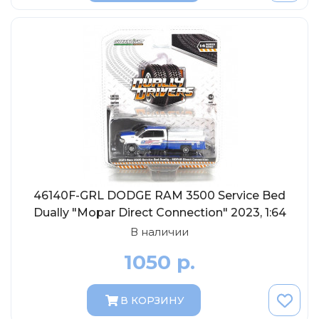
MSModels
WhiteBox
Premium X
Premium Classixxs
Car Badge Design
Norev
Aoshima
Autoart
Kyosho
46140F-GRL DODGE RAM 3500 Service Bed
IXO
Dually "Mopar Direct Connection" 2023, 1:64
В наличии
Highway61
1050 р.
Truescale
Spark/Adler
В КОРЗИНУ
Neo