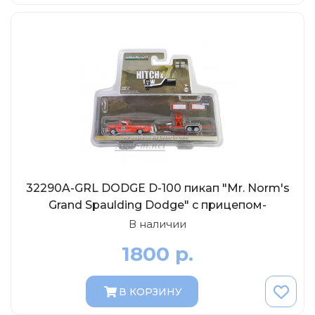
AVD MODELS
Luxury
Prommodel43
Наш автопром
U Саратов
New Ray
"АГАТ-М"
Yat Ming
Mattel
32290A-GRL DODGE D-100 пикап "Mr. Norm's
Grand Spaulding Dodge" с прицепом-
Ultra models
автовозом 1967 Orange, 1:64
В наличии
SSM
1800 р.
Автоистория
Советский автобус
В КОРЗИНУ
Моссар (АГАТ-М)