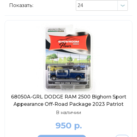
ТехноПарк
Показать:
Советские автомобили
Hasegawa
Автолегенды новая эпоха
К Резина
Автолегенды СССР Грузовики
Mirage-Hobby
Бренды
Студия А.З.С.
ВАЗ
ЧудотвороFF
Камский
Lastochka
Икарус
EVR-mini
УАЗ
MAKSIPROF
КолхоZZ Division
68050A-GRL DODGE RAM 2500 Bighorn Sport
Мастерская SEC
Appearance Off-Road Package 2023 Patriot
Amercom
Blue Pearl, 1:64
В наличии
Cararama
950 р.
Hobby Boss