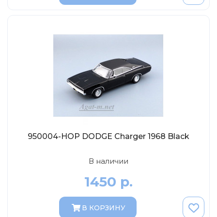
Abrex
Greenlight
Maestro-Wheels
NorthStarModels
Rastar
MCG
Неизвестный производитель
ПАО КАМАЗ
Spark
950004-НОР DODGE Charger 1968 Black
VVMODELS
Ашет-Коллекция (Hachette)
В наличии
Металл-пласт
1450 р.
Minichamps
Garage
В КОРЗИНУ