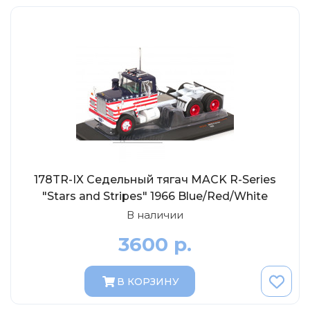
Солдатики MagSold
Моделстрой
Компаньон
V43
Промтрактор
Три А Студио
Старт-43
Maxichamps (Minichamps)
178TR-IX Седельный тягач MACK R-Series
Наши грузовики
"Stars and Stripes" 1966 Blue/Red/White
Max-Models
В наличии
Дилерские модели Белорусский
3600 р.
ModelPro
Ателье Etch Models
В КОРЗИНУ
MotorMax