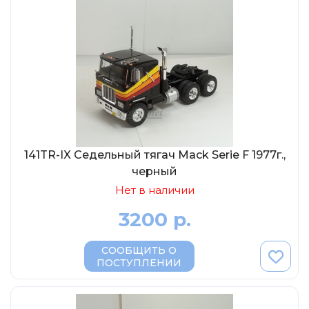
AVD MODELS
Luxury
Prommodel43
Наш автопром
U Саратов
New Ray
"АГАТ-М"
141TR-IX Седельный тягач Mack Serie F 1977г.,
Yat Ming
черный
Mattel
Нет в наличии
Ultra models
3200 р.
SSM
Автоистория
СООБЩИТЬ О
ПОСТУПЛЕНИИ
Советский автобус
Моссар (АГАТ-М)