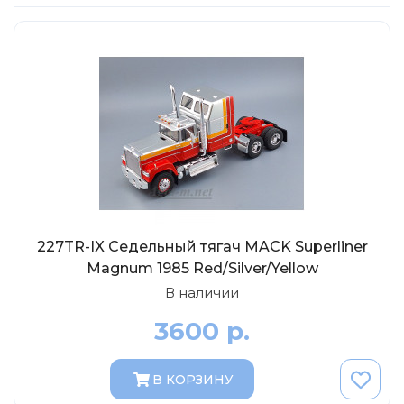
ТехноПарк
Советские автомобили
Hasegawa
Автолегенды новая эпоха
К Резина
Автолегенды СССР Грузовики
Mirage-Hobby
Бренды
Студия А.З.С.
ВАЗ
ЧудотвороFF
Камский
Lastochka
Икарус
EVR-mini
УАЗ
MAKSIPROF
227TR-IX Седельный тягач MACK Superliner
КолхоZZ Division
Magnum 1985 Red/Silver/Yellow
В наличии
Мастерская SEC
3600 р.
Amercom
Cararama
В КОРЗИНУ
Hobby Boss