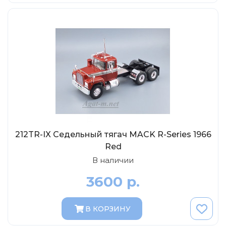
Tamiya
Heller
Jas
ICM
Восточный Экспресс
Макет-MSD
Ark Models
EK Castings
Солдатики Публия
212TR-IX Седельный тягач MACK R-Series 1966
Red
Новый век
В наличии
Студия Ронин
3600 р.
Старая школа
BBurago
В КОРЗИНУ
Серебряная ладья