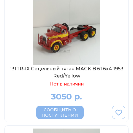
MSModels
WhiteBox
Premium X
Premium Classixxs
Car Badge Design
Norev
Aoshima
131TR-IX Седельный тягач MACK B 61 6х4 1953
Autoart
Red/Yellow
Kyosho
Нет в наличии
IXO
3050 р.
Highway61
Truescale
СООБЩИТЬ О
ПОСТУПЛЕНИИ
Spark/Adler
Neo