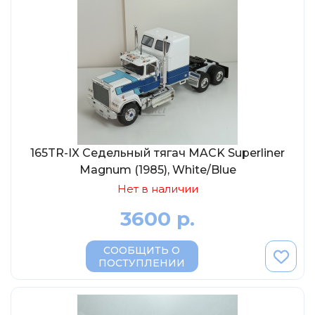
DeAgostini
Vitesse
Dip-Models
Classicbus
Eaglemoss Collections
Unimax
Арсенал-коллекция
165TR-IX Седельный тягач MACK Superliner
IST
Magnum (1985), White/Blue
VVM
Нет в наличии
3600 р.
СООБЩИТЬ О
ПОСТУПЛЕНИИ