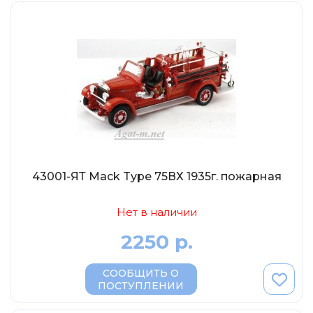
МР-Студия
OPUS
Частный мастер
Студия "СПБМ"
MODIMIO Collections
I-Scale
Мастерская ГОСТ
Студия Мал
43001-ЯТ Mack Type 75ВХ 1935г. пожарная
J-Collection
Diecast 43
Нет в наличии
Morrison
2250 р.
LenmodeL
СООБЩИТЬ О
OXFORD
ПОСТУПЛЕНИИ
Motorart