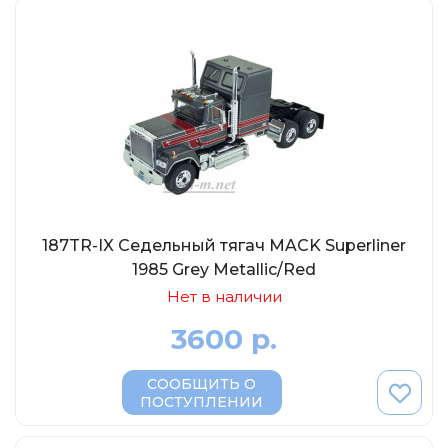
Eligor
Schuco
Direkt Collections
Петроградъ и S&B
Maketoff
НАМИ
Декали (Украина)
ЖБИ (СМУ-23.S)
187TR-IX Седельный тягач MACK Superliner
Звезда
1985 Grey Metallic/Red
Нет в наличии
Atlas
Altaya
3600 р.
Starline
СООБЩИТЬ О
Ebbro
ПОСТУПЛЕНИИ
Potato Car