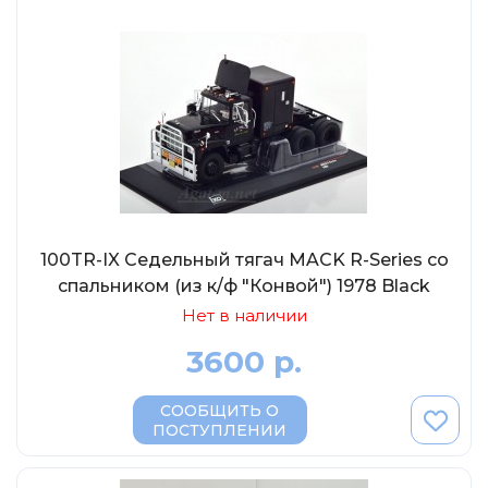
Abrex
Greenlight
Maestro-Wheels
NorthStarModels
Rastar
MCG
Неизвестный производитель
ПАО КАМАЗ
100TR-IX Седельный тягач MACK R-Series со
спальником (из к/ф "Конвой") 1978 Black
Spark
Нет в наличии
VVMODELS
3600 р.
Ашет-Коллекция (Hachette)
Металл-пласт
СООБЩИТЬ О
Minichamps
ПОСТУПЛЕНИИ
Garage