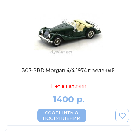
ТехноПарк
Советские автомобили
Hasegawa
Автолегенды новая эпоха
К Резина
Автолегенды СССР Грузовики
Mirage-Hobby
Бренды
Студия А.З.С.
ВАЗ
ЧудотвороFF
Камский
Lastochka
Икарус
307-PRD Morgan 4/4 1974 г. зеленый
EVR-mini
УАЗ
MAKSIPROF
Нет в наличии
КолхоZZ Division
1400 р.
Мастерская SEC
Amercom
СООБЩИТЬ О
ПОСТУПЛЕНИИ
Cararama
Hobby Boss