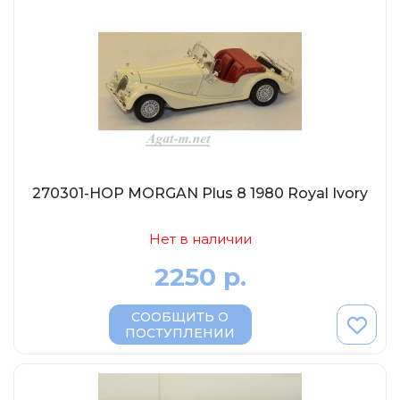
Солдатики MagSold
Моделстрой
Компаньон
V43
Промтрактор
Три А Студио
Старт-43
270301-НОР MORGAN Plus 8 1980 Royal Ivory
Maxichamps (Minichamps)
Наши грузовики
Нет в наличии
Max-Models
2250 р.
Дилерские модели Белорусский
СООБЩИТЬ О
ModelPro
ПОСТУПЛЕНИИ
Ателье Etch Models
MotorMax