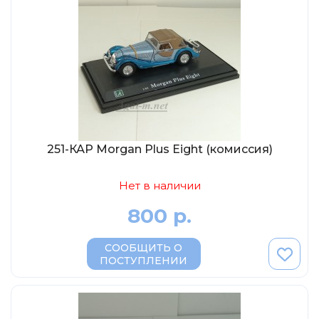
МР-Студия
OPUS
Частный мастер
Студия "СПБМ"
MODIMIO Collections
I-Scale
Мастерская ГОСТ
251-КАР Morgan Plus Eight (комиссия)
Студия Мал
Нет в наличии
J-Collection
800 р.
Diecast 43
Morrison
СООБЩИТЬ О
LenmodeL
ПОСТУПЛЕНИИ
OXFORD
Motorart