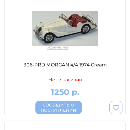
Tamiya
Heller
Jas
ICM
Восточный Экспресс
Макет-MSD
Ark Models
306-PRD MORGAN 4/4 1974 Cream
EK Castings
Солдатики Публия
Нет в наличии
Новый век
1250 р.
Студия Ронин
Старая школа
СООБЩИТЬ О
ПОСТУПЛЕНИИ
BBurago
Серебряная ладья