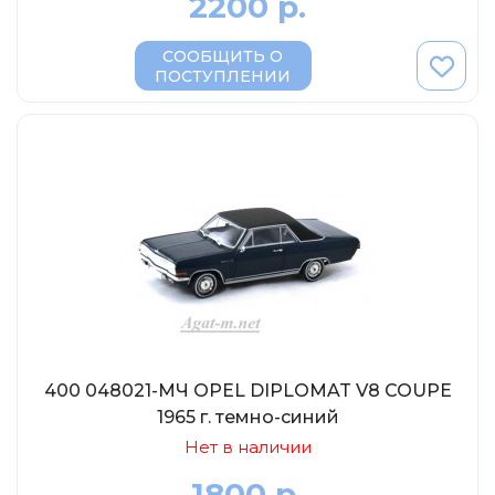
2200 р.
AVD MODELS
Luxury
СООБЩИТЬ О
ПОСТУПЛЕНИИ
Prommodel43
Наш автопром
U Саратов
New Ray
"АГАТ-М"
Yat Ming
Mattel
Ultra models
SSM
400 048021-МЧ OPEL DIPLOMAT V8 COUPE
Автоистория
1965 г. темно-синий
Советский автобус
Нет в наличии
Моссар (АГАТ-М)
1800 р.