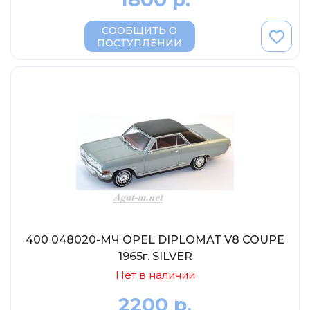
DeAgostini
Vitesse
СООБЩИТЬ О
ПОСТУПЛЕНИИ
Dip-Models
Classicbus
Eaglemoss Collections
Unimax
Арсенал-коллекция
IST
VVM
400 048020-МЧ OPEL DIPLOMAT V8 COUPE
1965г. SILVER
Нет в наличии
2200 р.