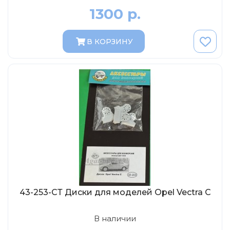
Eligor
1300 р.
Schuco
Direkt Collections
В КОРЗИНУ
Петроградъ и S&B
Maketoff
НАМИ
Декали (Украина)
ЖБИ (СМУ-23.S)
Звезда
Atlas
Altaya
Starline
43-253-СТ Диски для моделей Opel Vectra C
Ebbro
Potato Car
В наличии