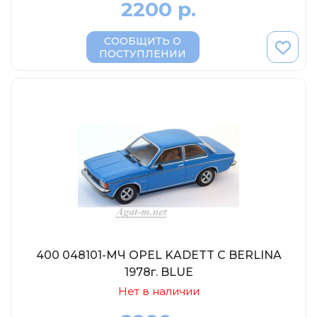
2200 р.
MSModels
WhiteBox
СООБЩИТЬ О
Premium X
ПОСТУПЛЕНИИ
Premium Classixxs
Car Badge Design
Norev
Aoshima
Autoart
Kyosho
IXO
Highway61
400 048101-МЧ OPEL KADETT C BERLINA
Truescale
1978г. BLUE
Spark/Adler
Нет в наличии
Neo