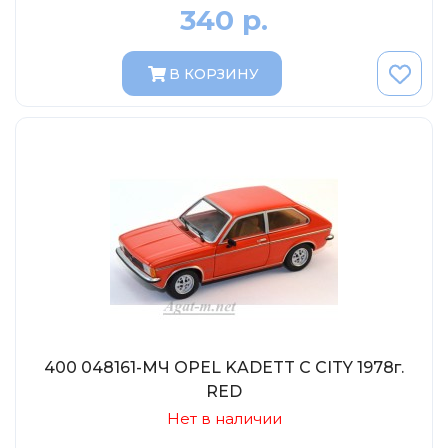
Abrex
340 р.
Greenlight
Maestro-Wheels
В КОРЗИНУ
NorthStarModels
Rastar
MCG
Неизвестный производитель
ПАО КАМАЗ
Spark
VVMODELS
Ашет-Коллекция (Hachette)
Металл-пласт
400 048161-МЧ OPEL KADETT C CITY 1978г.
RED
Minichamps
Нет в наличии
Garage