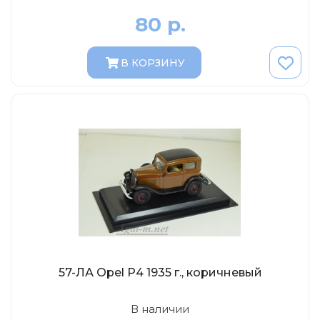
МР-Студия
80 р.
OPUS
Частный мастер
В КОРЗИНУ
Студия "СПБМ"
MODIMIO Collections
I-Scale
Мастерская ГОСТ
Студия Мал
J-Collection
Diecast 43
Morrison
LenmodeL
57-ЛА Opel P4 1935 г., коричневый
OXFORD
Motorart
В наличии