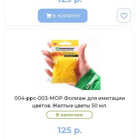
AVD MODELS
Luxury
В КОРЗИНУ
Prommodel43
Наш автопром
U Саратов
New Ray
"АГАТ-М"
Yat Ming
Mattel
Ultra models
004-ppc-003-МОР Фолиаж для имитации
SSM
цветов. Желтые цветы 50 мл.
Автоистория
В наличии
Советский автобус
125 р.
Моссар (АГАТ-М)