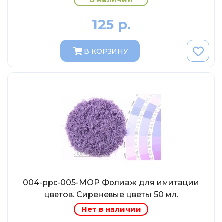
Abrex
Greenlight
125 р.
Maestro-Wheels
В КОРЗИНУ
NorthStarModels
Rastar
MCG
Неизвестный производитель
ПАО КАМАЗ
Spark
VVMODELS
Ашет-Коллекция (Hachette)
Металл-пласт
004-ppc-005-МОР Фолиаж для имитации
цветов. Сиреневые цветы 50 мл.
Minichamps
Нет в наличии
Garage