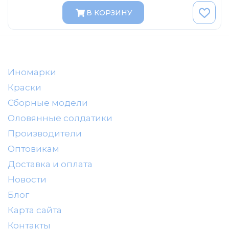
DeAgostini
В КОРЗИНУ
Vitesse
Dip-Models
Classicbus
Eaglemoss Collections
Иномарки
Unimax
Краски
Сборные модели
Арсенал-коллекция
Оловянные солдатики
IST
Производители
VVM
Оптовикам
Доставка и оплата
Новости
Блог
Карта сайта
Контакты