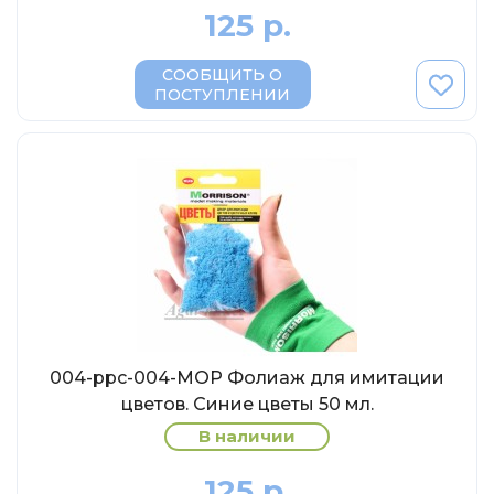
MSModels
125 р.
WhiteBox
СООБЩИТЬ О
Premium X
ПОСТУПЛЕНИИ
Premium Classixxs
Car Badge Design
Norev
Aoshima
Autoart
Kyosho
IXO
Highway61
004-ppc-004-МОР Фолиаж для имитации
Truescale
цветов. Синие цветы 50 мл.
Spark/Adler
В наличии
Neo
125 р.