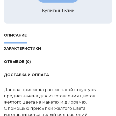
Tamiya
Купить в 1 клик
Heller
Jas
ICM
ОПИСАНИЕ
Восточный Экспресс
Макет-MSD
ХАРАКТЕРИСТИКИ
Ark Models
EK Castings
ОТЗЫВОВ (0)
Солдатики Публия
ДОСТАВКА И ОПЛАТА
Новый век
Студия Ронин
Данная присыпка рассыпчатой структуры
Старая школа
предназначена для изготовления цветов
BBurago
желтого цвета на макетах и диорамах.
С помощью присыпки желтого цвета
Серебряная ладья
изготавливается целый ряд растений: