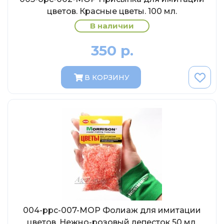
МР-Студия
цветов. Красные цветы. 100 мл.
OPUS
В наличии
Частный мастер
350 р.
Студия "СПБМ"
MODIMIO Collections
В КОРЗИНУ
I-Scale
Мастерская ГОСТ
Студия Мал
J-Collection
Diecast 43
Morrison
LenmodeL
OXFORD
004-ppc-007-МОР Фолиаж для имитации
Motorart
цветов. Нежно-розовый лепесток 50 мл.