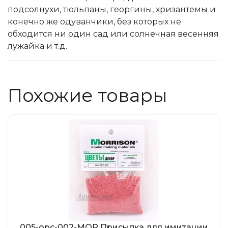
Солдатики MagSold
подсолнухи, тюльпаны, георгины, хризантемы и
Моделстрой
конечно же одуванчики, без которых не
обходится ни один сад или солнечная весенняя
Компаньон
лужайка и т.д.
V43
Промтрактор
Три А Студио
Похожие товары
Старт-43
Maxichamps (Minichamps)
Наши грузовики
Max-Models
Дилерские модели Белорусский
ModelPro
Ателье Etch Models
MotorMax
005-opc-002-МОР Присыпка для имитации