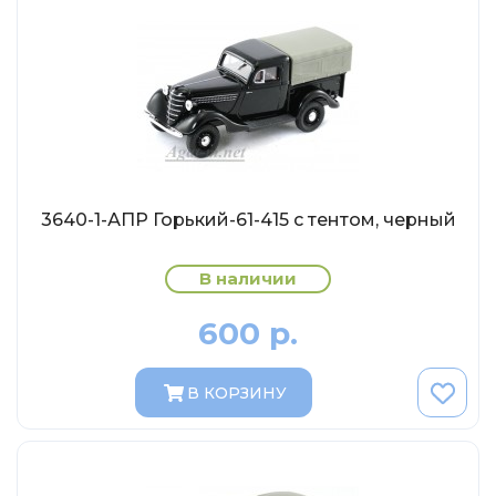
MSModels
WhiteBox
Premium X
Premium Classixxs
Car Badge Design
Norev
3640-1-АПР Горький-61-415 с тентом, черный
Aoshima
Autoart
В наличии
Kyosho
600 р.
IXO
Highway61
В КОРЗИНУ
Truescale
Spark/Adler
Neo