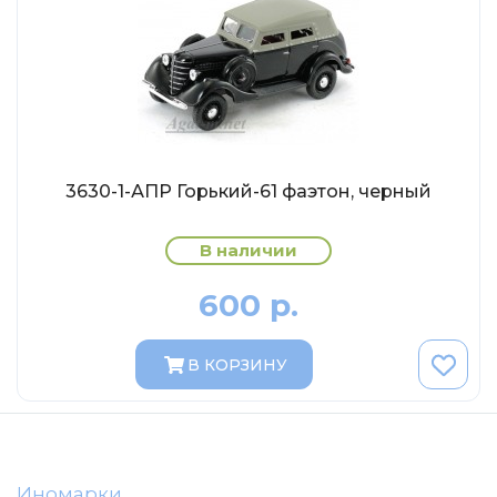
AVD MODELS
Luxury
Prommodel43
Наш автопром
U Саратов
New Ray
3630-1-АПР Горький-61 фаэтон, черный
"АГАТ-М"
В наличии
Yat Ming
Mattel
600 р.
Ultra models
В КОРЗИНУ
SSM
Автоистория
Советский автобус
Моссар (АГАТ-М)
Иномарки