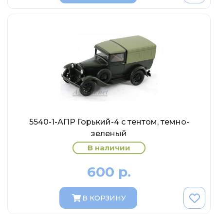
Eligor
Schuco
Direkt Collections
Петроградъ и S&B
Maketoff
НАМИ
Декали (Украина)
ЖБИ (СМУ-23.S)
5540-1-АПР Горький-4 с тентом, темно-
Звезда
зеленый
Atlas
В наличии
Altaya
600 р.
Starline
Ebbro
В КОРЗИНУ
Potato Car