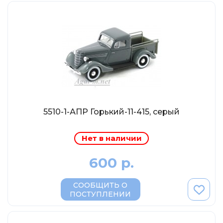
Abrex
Greenlight
Maestro-Wheels
NorthStarModels
Rastar
MCG
Неизвестный производитель
5510-1-АПР Горький-11-415, серый
ПАО КАМАЗ
Spark
Нет в наличии
VVMODELS
600 р.
Ашет-Коллекция (Hachette)
Металл-пласт
СООБЩИТЬ О
ПОСТУПЛЕНИИ
Minichamps
Garage