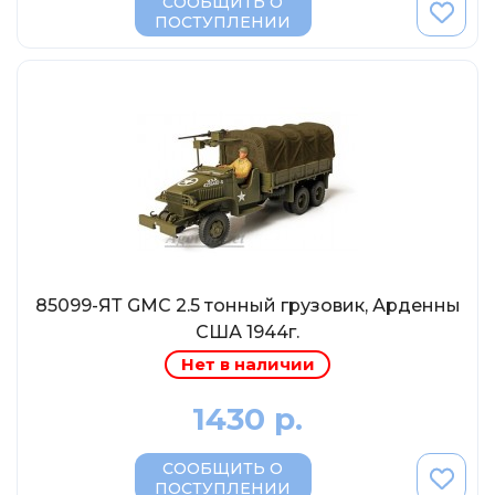
СООБЩИТЬ О
МР-Студия
ПОСТУПЛЕНИИ
OPUS
Частный мастер
Студия "СПБМ"
MODIMIO Collections
I-Scale
Мастерская ГОСТ
Студия Мал
J-Collection
85099-ЯТ GMC 2.5 тонный грузовик, Арденны
Diecast 43
США 1944г.
Morrison
Нет в наличии
LenmodeL
1430 р.
OXFORD
СООБЩИТЬ О
Motorart
ПОСТУПЛЕНИИ