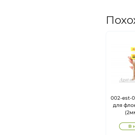
Похо
002-est-
для флок
(2мм
В 