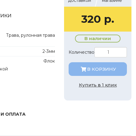
доставкой
магазине
тики
320 р.
Трава, рулонная трава
В наличии
2-3мм
Количество
Флок
лкой
В КОРЗИНУ
Купить в 1 клик
 И ОПЛАТА