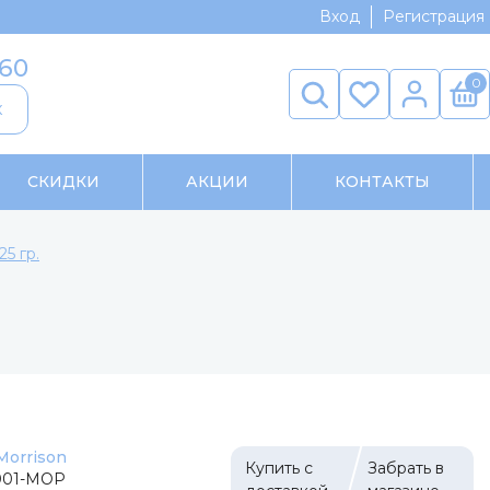
Вход
Регистрация
-60
0
к
СКИДКИ
АКЦИИ
КОНТАКТЫ
5 гр.
Morrison
Купить с
Забрать в
001-МОР