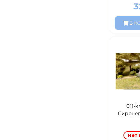
3
В К
011-
Сирене
Нет 