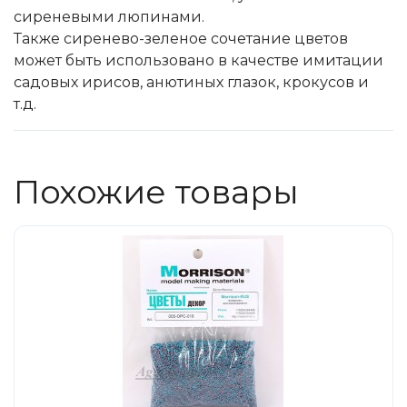
Солдатики MagSold
сиреневыми люпинами.
Моделстрой
Также сиренево-зеленое сочетание цветов
может быть использовано в качестве имитации
Компаньон
садовых ирисов, анютиных глазок, крокусов и
V43
т.д.
Промтрактор
Три А Студио
Похожие товары
Старт-43
Maxichamps (Minichamps)
Наши грузовики
Max-Models
Дилерские модели Белорусский
ModelPro
Ателье Etch Models
MotorMax