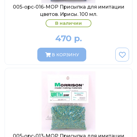
МР-Студия
005-opc-016-МОР Присыпка для имитации
OPUS
цветов. Ирисы. 100 мл.
Частный мастер
В наличии
Студия "СПБМ"
470 р.
MODIMIO Collections
I-Scale
В КОРЗИНУ
Мастерская ГОСТ
Студия Мал
J-Collection
Diecast 43
Morrison
LenmodeL
OXFORD
Motorart
005-opc-013-МОР Присыпка для имитации