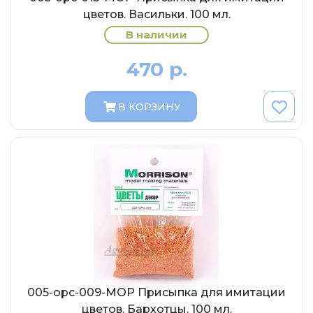
Eligor
цветов. Васильки. 100 мл.
Schuco
В наличии
Direkt Collections
470 р.
Петроградъ и S&B
Maketoff
В КОРЗИНУ
НАМИ
Декали (Украина)
ЖБИ (СМУ-23.S)
Звезда
Atlas
Altaya
Starline
Ebbro
005-opc-009-МОР Присыпка для имитации
Potato Car
цветов. Бархотцы. 100 мл.