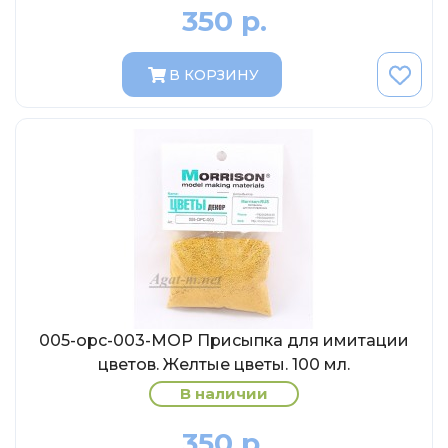
AVD MODELS
350 р.
Luxury
Prommodel43
В КОРЗИНУ
Наш автопром
U Саратов
New Ray
"АГАТ-М"
Yat Ming
Mattel
Ultra models
SSM
005-opc-003-МОР Присыпка для имитации
Автоистория
цветов. Желтые цветы. 100 мл.
Советский автобус
В наличии
Моссар (АГАТ-М)
350 р.