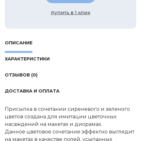
Tamiya
Купить в 1 клик
Heller
Jas
ICM
ОПИСАНИЕ
Восточный Экспресс
Макет-MSD
ХАРАКТЕРИСТИКИ
Ark Models
EK Castings
ОТЗЫВОВ (0)
Солдатики Публия
ДОСТАВКА И ОПЛАТА
Новый век
Студия Ронин
Присыпка в сочетании сиреневого и зеленого
Старая школа
цветов создана для имитации цветочных
BBurago
насаждений на макетах и диорамах.
Данное цветовое сочетание эффектно выглядит
Серебряная ладья
на макетах в качестве полей, усыпанных