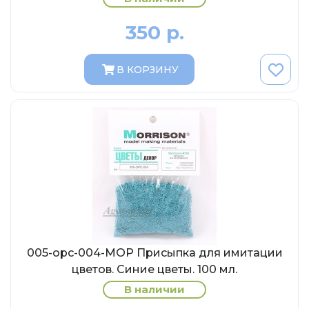
MSModels
350 р.
WhiteBox
Premium X
В КОРЗИНУ
Premium Classixxs
Car Badge Design
Norev
Aoshima
Autoart
Kyosho
IXO
Highway61
Truescale
005-opc-004-МОР Присыпка для имитации
цветов. Синие цветы. 100 мл.
Spark/Adler
В наличии
Neo