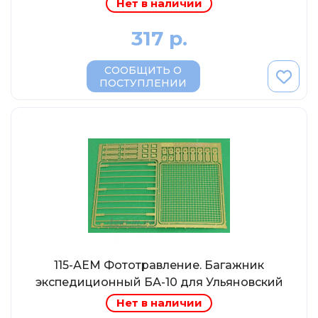
Нет в наличии
Abrex
Greenlight
317 р.
Maestro-Wheels
СООБЩИТЬ О
NorthStarModels
ПОСТУПЛЕНИИ
Rastar
MCG
Неизвестный производитель
ПАО КАМАЗ
Spark
VVMODELS
Ашет-Коллекция (Hachette)
Металл-пласт
115-АЕМ Фототравление. Багажник
Minichamps
экспедиционный БА-10 для Ульяновский
Хантер
Garage
Нет в наличии