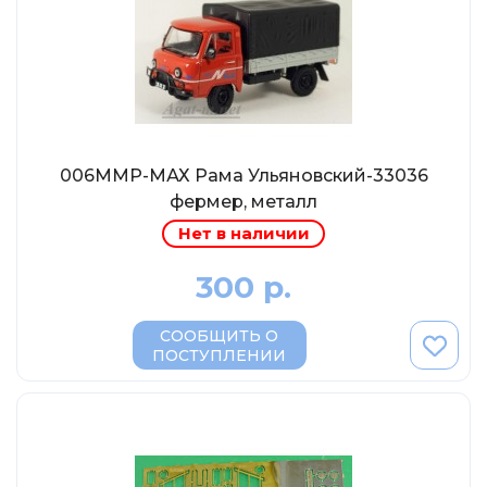
МР-Студия
OPUS
Частный мастер
Студия "СПБМ"
MODIMIO Collections
006ММР-МАХ Рама Ульяновский-33036
I-Scale
фермер, металл
Мастерская ГОСТ
Нет в наличии
Студия Мал
300 р.
J-Collection
Diecast 43
СООБЩИТЬ О
ПОСТУПЛЕНИИ
Morrison
LenmodeL
OXFORD
Motorart