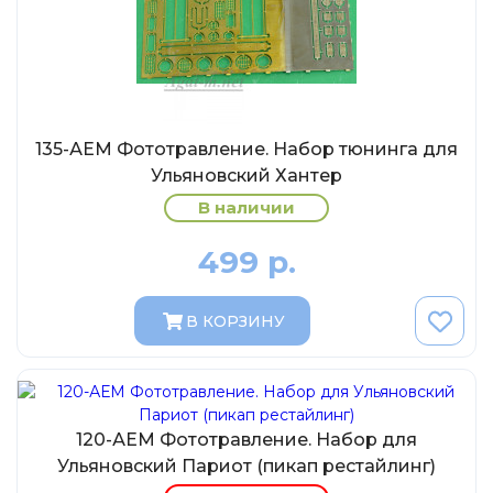
Eligor
Schuco
Direkt Collections
Петроградъ и S&B
135-АЕМ Фототравление. Набор тюнинга для
Maketoff
Ульяновский Хантер
НАМИ
В наличии
Декали (Украина)
499 р.
ЖБИ (СМУ-23.S)
Звезда
В КОРЗИНУ
Atlas
Altaya
Starline
Ebbro
120-АЕМ Фототравление. Набор для
Ульяновский Париот (пикап рестайлинг)
Potato Car