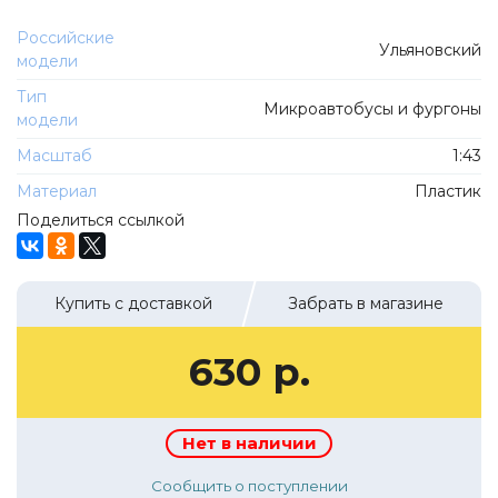
ТехноПарк
Советские автомобили
Российские
Hasegawa
Ульяновский
модели
Автолегенды новая эпоха
К Резина
Тип
Автолегенды СССР Грузовики
Микроавтобусы и фургоны
Mirage-Hobby
модели
Бренды
Студия А.З.С.
Масштаб
1:43
ВАЗ
ЧудотвороFF
Материал
Пластик
Камский
Поделиться ссылкой
Lastochka
Икарус
EVR-mini
УАЗ
MAKSIPROF
Купить с доставкой
Забрать в магазине
КолхоZZ Division
630 р.
Мастерская SEC
Amercom
Cararama
Нет в наличии
Hobby Boss
Сообщить о поступлении