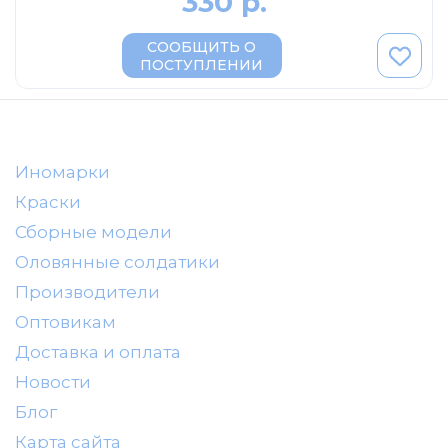
330 р.
AVD MODELS
Luxury
СООБЩИТЬ О
ПОСТУПЛЕНИИ
Prommodel43
Наш автопром
U Саратов
New Ray
Иномарки
Краски
"АГАТ-М"
Сборные модели
Yat Ming
Оловянные солдатики
Mattel
Производители
Ultra models
Оптовикам
SSM
Доставка и оплата
Автоистория
Новости
Советский автобус
Блог
Моссар (АГАТ-М)
Карта сайта